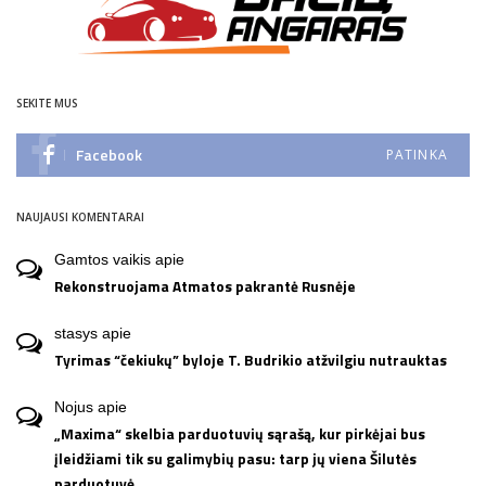
SEKITE MUS
Facebook
PATINKA
NAUJAUSI KOMENTARAI
Gamtos vaikis
apie
Rekonstruojama Atmatos pakrantė Rusnėje
stasys
apie
Tyrimas “čekiukų” byloje T. Budrikio atžvilgiu nutrauktas
Nojus
apie
„Maxima“ skelbia parduotuvių sąrašą, kur pirkėjai bus
įleidžiami tik su galimybių pasu: tarp jų viena Šilutės
parduotuvė