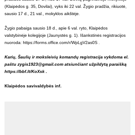
(Klaipėdos g. 35, Dovilai), vyks iki 22 val. Žygio pradžia, rikiuotė,
sausio 17 d., 21 val., mokyklos aikštėje.
Žygio pabaiga sausio 18 d., apie 6 val. ryto, Klaipėdos
valstybinėje kolegijoje (Jaunystės g. 1). Išankstinės registracijos
nuoroda: https://forms.office.com/r/WpLgV2as0S .
Karių, Šaulių ir moksleivių komandų registracija vykdoma el.
paštu zygis1923@gmail.com atsiunčiant užpildytą paraišką
https://bbf.lt/KoXsk .
Klaipėdos savivaldybės inf.