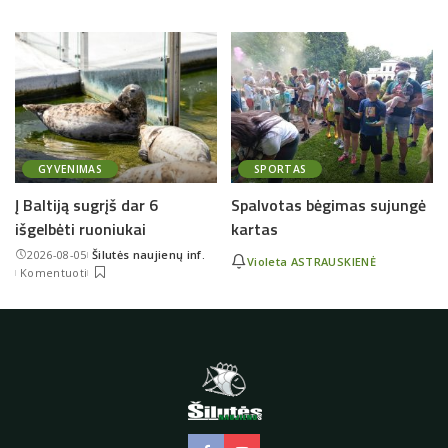
GYVENIMAS
SPORTAS
Į Baltiją sugrįš dar 6
Spalvotas bėgimas sujungė
išgelbėti ruoniukai
kartas
2026-08-05
Šilutės naujienų inf.
Violeta ASTRAUSKIENĖ
Posted
Komentuoti
by