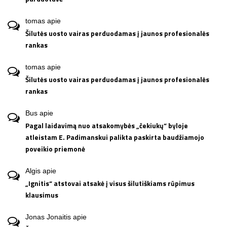
tomas
apie
Šilutės uosto vairas perduodamas į jaunos profesionalės
rankas
tomas
apie
Šilutės uosto vairas perduodamas į jaunos profesionalės
rankas
Bus
apie
Pagal laidavimą nuo atsakomybės „čekiukų“ byloje
atleistam E. Padimanskui palikta paskirta baudžiamojo
poveikio priemonė
Algis
apie
„Ignitis“ atstovai atsakė į visus šilutiškiams rūpimus
klausimus
Jonas Jonaitis
apie