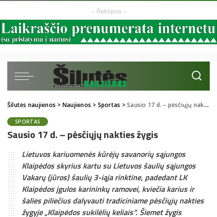
– Reklama –
Šilutės naujienos
>
Naujienos
>
Sportas
>
Sausio 17 d. – pėsčiųjų nakties žygis
SPORTAS
Sausio 17 d. – pėsčiųjų nakties žygis
Lietuvos kariuomenės kūrėjų savanorių sąjungos
Klaipėdos skyrius kartu su Lietuvos šaulių sąjungos
Vakarų (jūros) šaulių 3-iąja rinktine, padedant LK
Klaipėdos įgulos karininkų ramovei, kviečia karius ir
šalies piliečius dalyvauti tradiciniame pėsčiųjų nakties
žygyje „Klaipėdos sukilėlių keliais“. Šiemet žygis