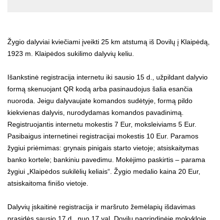
Žygio dalyviai kviečiami įveikti 25 km atstumą iš Dovilų į Klaipėdą,
1923 m. Klaipėdos sukilimo dalyvių keliu.
Išankstinė registracija internetu iki sausio 15 d., užpildant dalyvio
formą skenuojant QR kodą arba pasinaudojus šalia esančia
nuoroda. Jeigu dalyvaujate komandos sudėtyje, formą pildo
kiekvienas dalyvis, nurodydamas komandos pavadinimą.
Registruojantis internetu mokestis 7 Eur, moksleiviams 5 Eur.
Pasibaigus internetinei registracijai mokestis 10 Eur. Paramos
žygiui priėmimas: grynais pinigais starto vietoje; atsiskaitymas
banko kortele; bankiniu pavedimu. Mokėjimo paskirtis – parama
žygiui „Klaipėdos sukilėlių keliais“. Žygio medalio kaina 20 Eur,
atsiskaitoma finišo vietoje.
Dalyvių įskaitinė registracija ir maršruto žemėlapių išdavimas
prasidės sausio 17 d., nuo 17 val. Dovilų pagrindinėje mokykloje