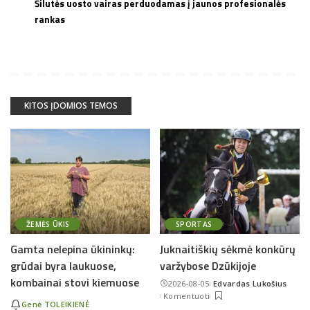
Šilutės uosto vairas perduodamas į jaunos profesionalės
rankas
KITOS ĮDOMIOS TEMOS
ŽEMĖS ŪKIS
SPORTAS
Gamta nelepina ūkininkų:
Juknaitiškių sėkmė konkūrų
grūdai byra laukuose,
varžybose Dzūkijoje
kombainai stovi kiemuose
2026-08-05
Edvardas Lukošius
Posted
Komentuoti
by
Genė TOLEIKIENĖ