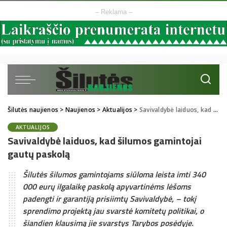
– Reklama –
Šilutės naujienos
>
Naujienos
>
Aktualijos
>
Savivaldybė laiduos, kad šilumos gamintojai gautų paskolą
AKTUALIJOS
Savivaldybė laiduos, kad šilumos gamintojai
gautų paskolą
Šilutės šilumos gamintojams siūloma leista imti 340
000 eurų ilgalaikę paskolą apyvartinėms lėšoms
padengti ir garantiją prisiimtų Savivaldybė, – tokį
sprendimo projektą jau svarstė komitetų politikai, o
šiandien klausimą jie svarstys Tarybos posėdyje.