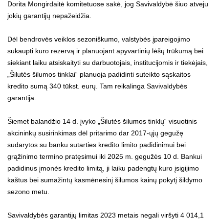
Dorita Mongirdaitė komitetuose sakė, jog Savivaldybė šiuo atveju
jokių garantijų nepažeidžia.
Dėl bendrovės veiklos sezoniškumo, valstybės įpareigojimo
sukaupti kuro rezervą ir planuojant apyvartinių lėšų trūkumą bei
siekiant laiku atsiskaityti su darbuotojais, institucijomis ir tiekėjais,
„Šilutės šilumos tinklai“ planuoja padidinti suteikto sąskaitos
kredito sumą 340 tūkst. eurų. Tam reikalinga Savivaldybės
garantija.
Šiemet balandžio 14 d. įvyko „Šilutės šilumos tinklų“ visuotinis
akcininkų susirinkimas dėl pritarimo dar 2017-ųjų gegužę
sudarytos su banku sutarties kredito limito padidinimui bei
grąžinimo termino pratęsimui iki 2025 m. gegužės 10 d. Bankui
padidinus įmonės kredito limitą, ji laiku padengtų kuro įsigijimo
kaštus bei sumažintų kasmėnesinį šilumos kainų pokytį šildymo
sezono metu.
Savivaldybės garantijų limitas 2023 metais negali viršyti 4 014,1