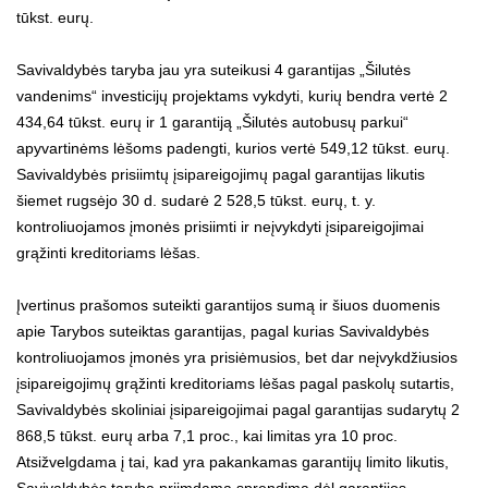
tūkst. eurų.
Savivaldybės taryba jau yra suteikusi 4 garantijas „Šilutės
vandenims“ investicijų projektams vykdyti, kurių bendra vertė 2
434,64 tūkst. eurų ir 1 garantiją „Šilutės autobusų parkui“
apyvartinėms lėšoms padengti, kurios vertė 549,12 tūkst. eurų.
Savivaldybės prisiimtų įsipareigojimų pagal garantijas likutis
šiemet rugsėjo 30 d. sudarė 2 528,5 tūkst. eurų, t. y.
kontroliuojamos įmonės prisiimti ir neįvykdyti įsipareigojimai
grąžinti kreditoriams lėšas.
Įvertinus prašomos suteikti garantijos sumą ir šiuos duomenis
apie Tarybos suteiktas garantijas, pagal kurias Savivaldybės
kontroliuojamos įmonės yra prisiėmusios, bet dar neįvykdžiusios
įsipareigojimų grąžinti kreditoriams lėšas pagal paskolų sutartis,
Savivaldybės skoliniai įsipareigojimai pagal garantijas sudarytų 2
868,5 tūkst. eurų arba 7,1 proc., kai limitas yra 10 proc.
Atsižvelgdama į tai, kad yra pakankamas garantijų limito likutis,