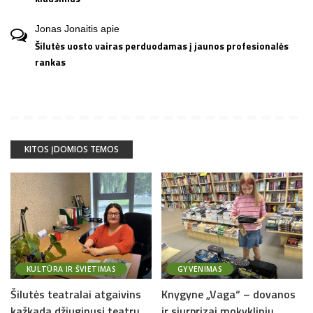
Jonas Jonaitis
apie
Šilutės uosto vairas perduodamas į jaunos profesionalės
rankas
KITOS ĮDOMIOS TEMOS
KULTŪRA IR ŠVIETIMAS
GYVENIMAS
Šilutės teatralai atgaivins
Knygyne „Vaga“ – dovanos
kažkada džiuginusį teatrų
ir siurprizai mokyklinių