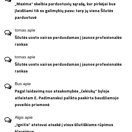
„Maxima“ skelbia parduotuvių sąrašą, kur pirkėjai bus
įleidžiami tik su galimybių pasu: tarp jų viena Šilutės
parduotuvė
tomas
apie
Šilutės uosto vairas perduodamas į jaunos profesionalės
rankas
tomas
apie
Šilutės uosto vairas perduodamas į jaunos profesionalės
rankas
Bus
apie
Pagal laidavimą nuo atsakomybės „čekiukų“ byloje
atleistam E. Padimanskui palikta paskirta baudžiamojo
poveikio priemonė
Algis
apie
„Ignitis“ atstovai atsakė į visus šilutiškiams rūpimus
klausimus