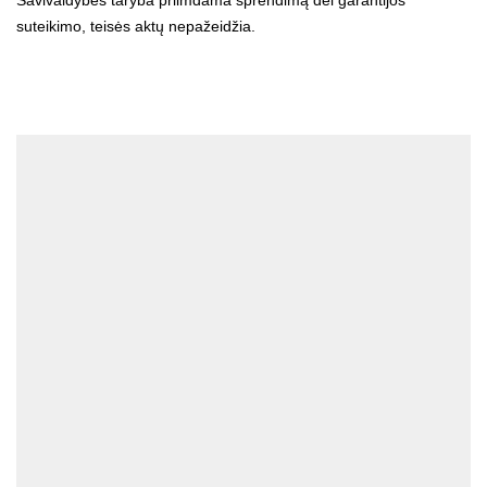
Savivaldybės taryba priimdama sprendimą dėl garantijos
suteikimo, teisės aktų nepažeidžia.