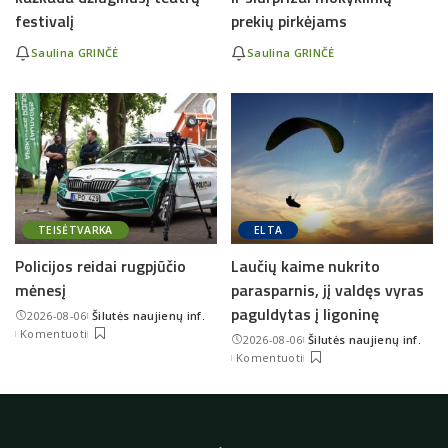
festivalį
prekių pirkėjams
Saulina GRINČĖ
Saulina GRINČĖ
TEISĖTVARKA
ELTA
Policijos reidai rugpjūčio
Laučių kaime nukrito
mėnesį
parasparnis, jį valdęs vyras
paguldytas į ligoninę
2026-08-06
Šilutės naujienų inf.
Posted
Komentuoti
2026-08-06
Šilutės naujienų inf.
by
Posted
Komentuoti
by