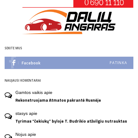
SEKITE MUS
Facebook
PATINKA
NAUJAUSI KOMENTARAI
Gamtos vaikis
apie
Rekonstruojama Atmatos pakrantė Rusnėje
stasys
apie
Tyrimas “čekiukų” byloje T. Budrikio atžvilgiu nutrauktas
Nojus
apie