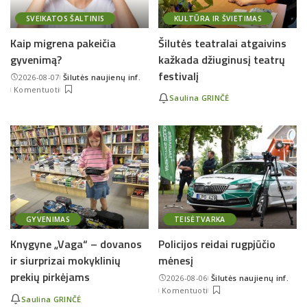
SVEIKATOS ŠALTINIS
KULTŪRA IR ŠVIETIMAS
Kaip migrena pakeičia
Šilutės teatralai atgaivins
gyvenimą?
kažkada džiuginusį teatrų
festivalį
2026-08-07
Šilutės naujienų inf.
Posted
Komentuoti
by
Saulina GRINČĖ
GYVENIMAS
TEISĖTVARKA
Knygyne „Vaga“ – dovanos
Policijos reidai rugpjūčio
ir siurprizai mokyklinių
mėnesį
prekių pirkėjams
2026-08-06
Šilutės naujienų inf.
Posted
Komentuoti
by
Saulina GRINČĖ