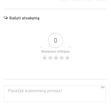
Rašyti atsakymą
0
Straipsnio reitingas
999