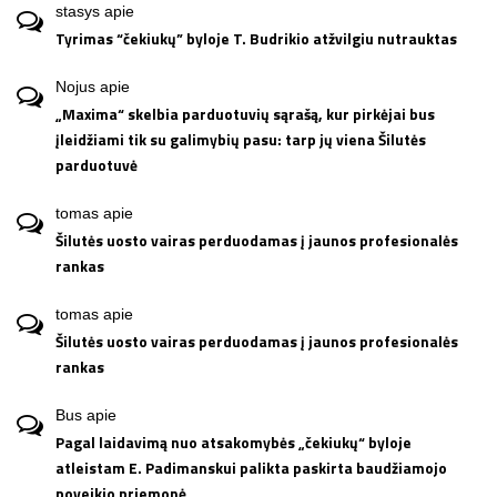
stasys
apie
Tyrimas “čekiukų” byloje T. Budrikio atžvilgiu nutrauktas
Nojus
apie
„Maxima“ skelbia parduotuvių sąrašą, kur pirkėjai bus
įleidžiami tik su galimybių pasu: tarp jų viena Šilutės
parduotuvė
tomas
apie
Šilutės uosto vairas perduodamas į jaunos profesionalės
rankas
tomas
apie
Šilutės uosto vairas perduodamas į jaunos profesionalės
rankas
Bus
apie
Pagal laidavimą nuo atsakomybės „čekiukų“ byloje
atleistam E. Padimanskui palikta paskirta baudžiamojo
poveikio priemonė