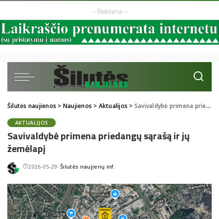
– Reklama –
Šilutės naujienos
>
Naujienos
>
Aktualijos
>
Savivaldybė primena priedangų sąrašą ir jų žemėlapį
AKTUALIJOS
Savivaldybė primena priedangų sąrašą ir jų
žemėlapį
2026-05-29
Šilutės naujienų inf.
Posted
by