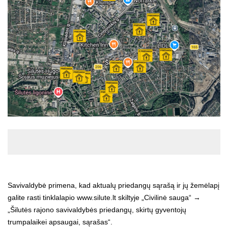
Savivaldybė primena, kad aktualų priedangų sąrašą ir jų žemėlapį
galite rasti tinklalapio www.silute.lt skiltyje „Civilinė sauga“ →
„Šilutės rajono savivaldybės priedangų, skirtų gyventojų
trumpalaikei apsaugai, sąrašas“.