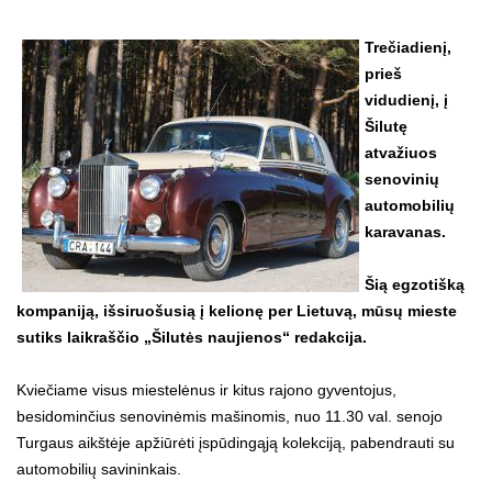
Trečiadienį,
prieš
vidudienį, į
Šilutę
atvažiuos
senovinių
automobilių
karavanas.
Šią egzotišką
kompaniją, išsiruošusią į kelionę per Lietuvą, mūsų mieste
sutiks laikraščio „Šilutės naujienos“ redakcija.
Kviečiame visus miestelėnus ir kitus rajono gyventojus,
besidominčius senovinėmis mašinomis, nuo 11.30 val. senojo
Turgaus aikštėje apžiūrėti įspūdingąją kolekciją, pabendrauti su
automobilių savininkais.