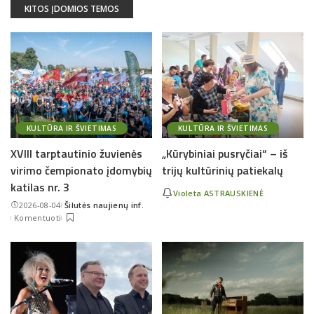
KITOS ĮDOMIOS TEMOS
KULTŪRA IR ŠVIETIMAS
KULTŪRA IR ŠVIETIMAS
XVIII tarptautinio žuvienės
„Kūrybiniai pusryčiai“ – iš
virimo čempionato įdomybių
trijų kultūrinių patiekalų
katilas nr. 3
Violeta ASTRAUSKIENĖ
2026-08-04
Šilutės naujienų inf.
Posted
Komentuoti
by