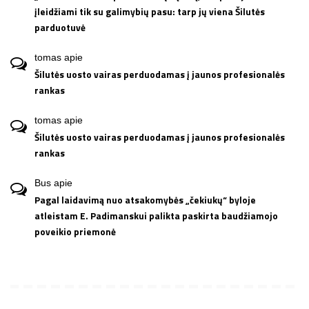
įleidžiami tik su galimybių pasu: tarp jų viena Šilutės
parduotuvė
tomas
apie
Šilutės uosto vairas perduodamas į jaunos profesionalės
rankas
tomas
apie
Šilutės uosto vairas perduodamas į jaunos profesionalės
rankas
Bus
apie
Pagal laidavimą nuo atsakomybės „čekiukų“ byloje
atleistam E. Padimanskui palikta paskirta baudžiamojo
poveikio priemonė