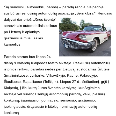
Šią senovinių automobilių parodą – paradą rengia Klaipėdoje
susibūrusi senovinių automobilių asociacija „Seni kibirai“.
Renginio
dalyviai dar prieš „Jūros šventę“
senoviniais automobiliais keliaus
po Lietuvą ir aplankys
gražiausius mūsų šalies
kampelius.
Parado startas bus liepos 24
dieną 9 valandą Klaipėdos teatro aikštėje. Paskui šių automobilių
istorijos relikvijų paradas riedės per Lietuvą, sustodamas Šilutėje,
Smalininkuose, Jurbarke, Vilkaviškyje, Kaune, Pakruojyje,
Šiauliuose, Rapailiuose (Telšių r.). Liepos 27 d., šeštadienį, grįš į
Klaipėdą, į čia įkurtą Jūros šventės karalystę, kur Atgimimo
aikštėje vėl surengs senųjų automobilių parodą, vaikų piešinių
konkursą, šauniausio, įdomiausio, seniausio, gražiausio,
juokingiausio, drąsiausio ir kitokių nominacijų automobilių
konkursą.