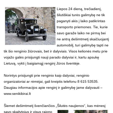
Liepos 24 dieną, trečiadienį,
šilutiškiai turės galimybę ne tik
paganyti akis į laiko patikrintas
transporto priemones. Tie, kurie
savo garaže laiko ne pirmą bei
ne antrą dešimtmetį skaičiuojantį
automobilį, turi galimybę tapti ne
tik šio renginio žiūrovais, bet ir dalyviais. Visos kelionės metu prie
vojažo galės prisijungti nauji parado dalyviai ir, kartu apsukę
Lietuvą, vykti į baigiamąjį renginį Jūros šventėje.
Norintys prisijungti prie renginio kaip dalyviai, renginio
organizatoriai ar rėmėjai, gali kreiptis telefonu 8 615 53535.
Daugiau informacijos apie renginį ir galimybę jame dalyvauti –
www.senikibirai.lt
Šiemet dešimtmetį švenčiančios „Šilutės naujienos“, kas mėnesį
savo skaitytojus ir visus rajono