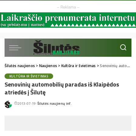
– Reklama –
Šilutės naujienos
>
Naujienos
>
Kultūra ir švietimas
>
Senovinių automobilių paradas iš Klaipėdos atriedės į Šilutę
KULTŪRA IR ŠVIETIMAS
Senovinių automobilių paradas iš Klaipėdos
atriedės į Šilutę
2013-07-19
Šilutės naujienų inf.
Posted
by