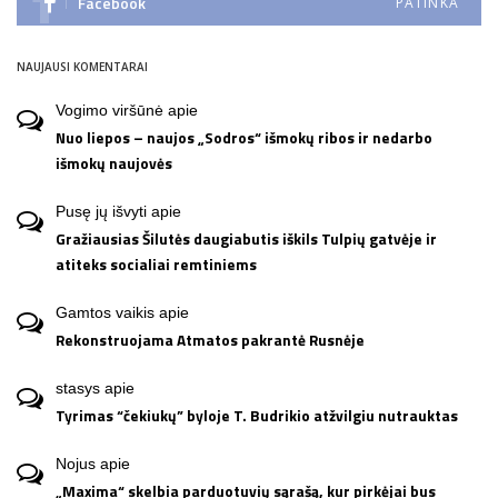
Facebook
PATINKA
NAUJAUSI KOMENTARAI
Vogimo viršūnė
apie
Nuo liepos – naujos „Sodros“ išmokų ribos ir nedarbo
išmokų naujovės
Pusę jų išvyti
apie
Gražiausias Šilutės daugiabutis iškils Tulpių gatvėje ir
atiteks socialiai remtiniems
Gamtos vaikis
apie
Rekonstruojama Atmatos pakrantė Rusnėje
stasys
apie
Tyrimas “čekiukų” byloje T. Budrikio atžvilgiu nutrauktas
Nojus
apie
„Maxima“ skelbia parduotuvių sąrašą, kur pirkėjai bus