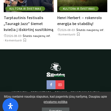
KULTŪRA IR ŠVIETIMAS
KULTŪRA IR ŠVIETIMAS
Tarptautinis festivalis
Henri Herbert – rokenrolo
„Tauragė Jazz“ šiemet
energija be stabdžių!
kviečia į išskirtinį susitikimą
2026-08-03
Šilutės naujienų inf.
Posted
Komentuoti
2026-08-03
Šilutės naujienų inf.
by
Posted
Komentuoti
by
KONTAKTAI
PRENUMERATA
REKLAMA
PRIVATUMO POLITIKA
Mūsų svetainė naudoja slapukus, kad pagerintu jūsų naršymą. Daugiau apie
privatumo politiką
© 2020 Šilutės naujienos.
Supratau