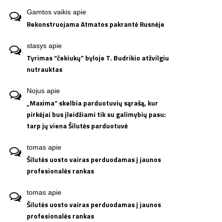
Gamtos vaikis
apie
Rekonstruojama Atmatos pakrantė Rusnėje
stasys
apie
Tyrimas “čekiukų” byloje T. Budrikio atžvilgiu
nutrauktas
Nojus
apie
„Maxima“ skelbia parduotuvių sąrašą, kur
pirkėjai bus įleidžiami tik su galimybių pasu:
tarp jų viena Šilutės parduotuvė
tomas
apie
Šilutės uosto vairas perduodamas į jaunos
profesionalės rankas
tomas
apie
Šilutės uosto vairas perduodamas į jaunos
profesionalės rankas