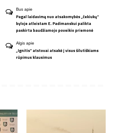
Bus
apie
Pagal laidavimą nuo atsakomybės „čekiukų“
byloje atleistam E. Padimanskui palikta
paskirta baudžiamojo poveikio priemonė
Algis
apie
„Ignitis“ atstovai atsakė į visus šilutiškiams
rūpimus klausimus