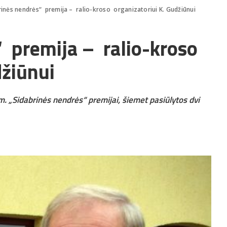
rinės nendrės“ premija – ralio-kroso organizatoriui K. Gudžiūnui
“ premija – ralio-kroso
džiūnui
. „Sidabrinės nendrės“ premijai, šiemet pasiūlytos dvi