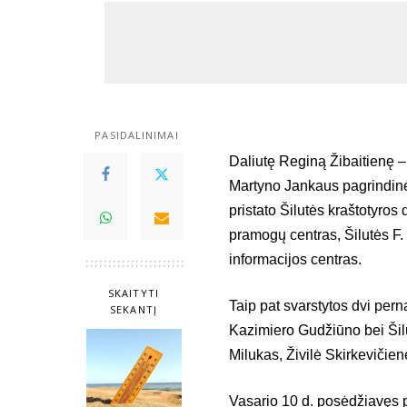
PASIDALINIMAI
Daliutę Reginą Žibaitienę –
Martyno Jankaus pagrindinė
pristato Šilutės kraštotyros 
pramogų centras, Šilutės F. 
informacijos centras.
SKAITYTI
Taip pat svarstytos dvi pern
SEKANTĮ
Kazimiero Gudžiūno bei Šil
Milukas, Živilė Skirkevičie
Vasario 10 d. posėdžiavęs p