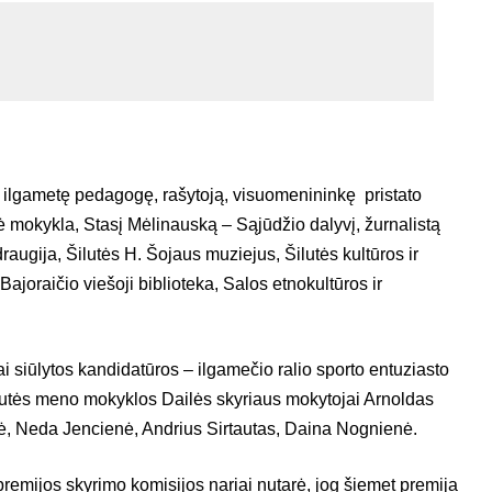
 ilgametę pedagogę, rašytoją, visuomenininkę pristato
 mokykla, Stasį Mėlinauską – Sąjūdžio dalyvį, žurnalistą
draugija, Šilutės H. Šojaus muziejus, Šilutės kultūros ir
Bajoraičio viešoji biblioteka, Salos etnokultūros ir
ai siūlytos kandidatūros – ilgamečio ralio sporto entuziasto
utės meno mokyklos Dailės skyriaus mokytojai Arnoldas
nė, Neda Jencienė, Andrius Sirtautas, Daina Nognienė.
remijos skyrimo komisijos nariai nutarė, jog šiemet premija