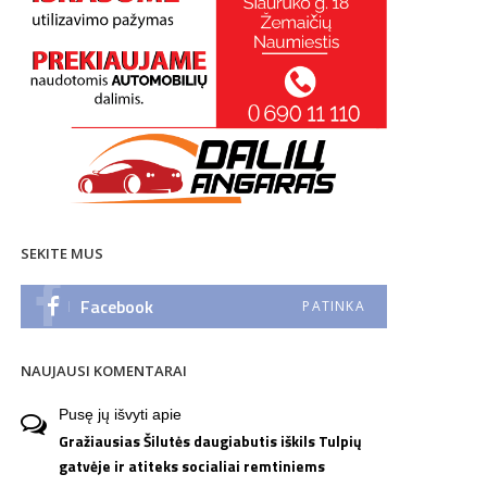
SEKITE MUS
Facebook
PATINKA
NAUJAUSI KOMENTARAI
Pusę jų išvyti
apie
Gražiausias Šilutės daugiabutis iškils Tulpių
gatvėje ir atiteks socialiai remtiniems