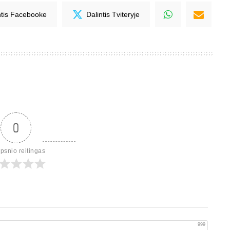
ntis Facebooke
Dalintis Tviteryje
0
ipsnio reitingas
999