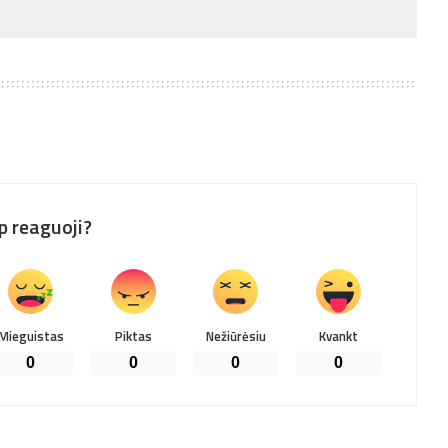
p reaguoji?
Mieguistas
Piktas
Nežiūrėsiu
Kvankt
0
0
0
0