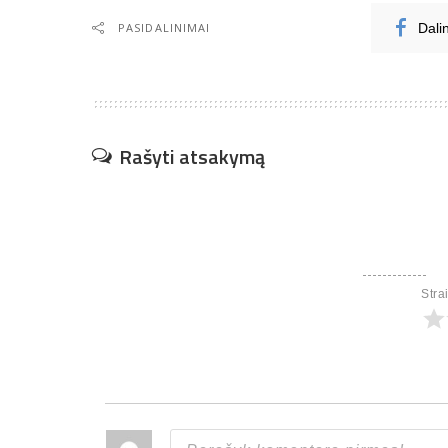
PASIDALINIMAI
Dali
Rašyti atsakymą
Stra