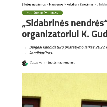
Šilutės naujienos
>
Naujienos
>
Kultūra ir švietimas
>
„Sidab
KULTŪRA IR ŠVIETIMAS
„Sidabrinės nendrės
organizatoriui K. Gu
Baigėsi kandidatūrų pristatymo laikas 2022 m
kandidatūros.
2022-02-11
Šilutės naujienų inf.
Posted
by