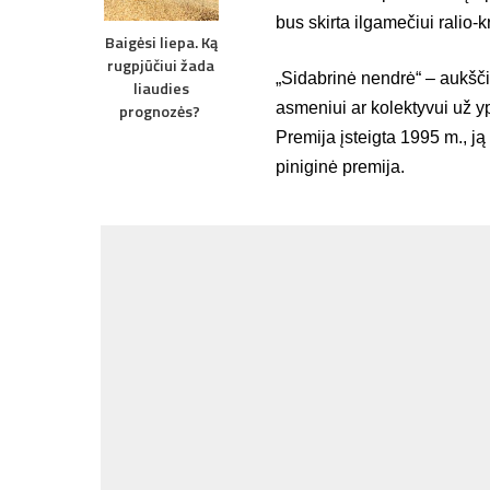
bus skirta ilgamečiui ralio-
Baigėsi liepa. Ką
rugpjūčiui žada
„Sidabrinė nendrė“ – aukšči
liaudies
asmeniui ar kolektyvui už y
prognozės?
Premija įsteigta 1995 m., ją
piniginė premija.