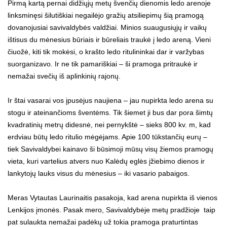
Pirmą kartą pernai didžiųjų metų švenčių dienomis ledo arenoje
linksminęsi šilutiškiai negailėjo gražių atsiliepimų šią pramogą
dovanojusiai savivaldybės valdžiai. Minios suaugusiųjų ir vaikų
ištisus du mėnesius būriais ir būreliais traukė į ledo areną. Vieni
čiuožė, kiti tik mokėsi, o krašto ledo ritulininkai dar ir varžybas
suorganizavo. Ir ne tik pamariškiai – ši pramoga pritraukė ir
nemažai svečių iš aplinkinių rajonų.
Ir štai vasarai vos įpusėjus naujiena – jau nupirkta ledo arena su
stogu ir ateinančioms šventėms. Tik šiemet ji bus dar pora šimtų
kvadratinių metrų didesnė, nei pernykštė – sieks 800 kv. m, kad
erdviau būtų ledo ritulio mėgėjams. Apie 100 tūkstančių eurų –
tiek Savivaldybei kainavo ši būsimoji mūsų visų žiemos pramogų
vieta, kuri vartelius atvers nuo Kalėdų eglės įžiebimo dienos ir
lankytojų lauks visus du mėnesius – iki vasario pabaigos.
Meras Vytautas Laurinaitis pasakoja, kad arena nupirkta iš vienos
Lenkijos įmonės. Pasak mero, Savivaldybėje metų pradžioje taip
pat sulaukta nemažai padėkų už tokia pramoga praturtintas