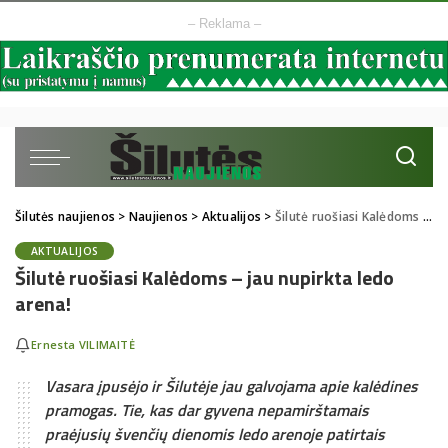
– Reklama –
Šilutės naujienos
>
Naujienos
>
Aktualijos
>
Šilutė ruošiasi Kalėdoms – jau nupirkta ledo arena!
AKTUALIJOS
Šilutė ruošiasi Kalėdoms – jau nupirkta ledo
arena!
Ernesta VILIMAITĖ
Vasara įpusėjo ir Šilutėje jau galvojama apie kalėdines
pramogas. Tie, kas dar gyvena nepamirštamais
praėjusių švenčių dienomis ledo arenoje patirtais