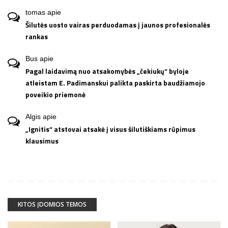
tomas
apie
Šilutės uosto vairas perduodamas į jaunos profesionalės
rankas
Bus
apie
Pagal laidavimą nuo atsakomybės „čekiukų“ byloje
atleistam E. Padimanskui palikta paskirta baudžiamojo
poveikio priemonė
Algis
apie
„Ignitis“ atstovai atsakė į visus šilutiškiams rūpimus
klausimus
KITOS ĮDOMIOS TEMOS