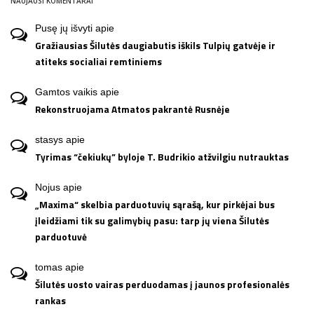
NAUJAUSI KOMENTARAI
Pusę jų išvyti
apie
Gražiausias Šilutės daugiabutis iškils Tulpių gatvėje ir
atiteks socialiai remtiniems
Gamtos vaikis
apie
Rekonstruojama Atmatos pakrantė Rusnėje
stasys
apie
Tyrimas “čekiukų” byloje T. Budrikio atžvilgiu nutrauktas
Nojus
apie
„Maxima“ skelbia parduotuvių sąrašą, kur pirkėjai bus
įleidžiami tik su galimybių pasu: tarp jų viena Šilutės
parduotuvė
tomas
apie
Šilutės uosto vairas perduodamas į jaunos profesionalės
rankas