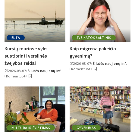
ELTA
SVEIKATOS ŠALTINIS
Kuršių mariose vyks
Kaip migrena pakeičia
sustiprinti verslinės
gyvenimą?
žvejybos reidai
2026-08-07
Šilutės naujienų inf.
Posted
Komentuoti
2026-08-07
Šilutės naujienų inf.
by
Posted
Komentuoti
by
KULTŪRA IR ŠVIETIMAS
GYVENIMAS