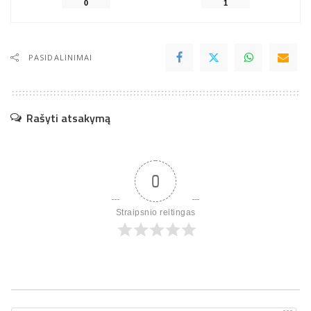
0
1
PASIDALINIMAI
Rašyti atsakymą
0
Straipsnio reitingas