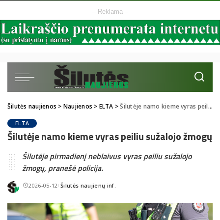
– Reklama –
Šilutės naujienos
>
Naujienos
>
ELTA
>
Šilutėje namo kieme vyras peiliu sužalojo žmogų
ELTA
Šilutėje namo kieme vyras peiliu sužalojo žmogų
Šilutėje pirmadienį neblaivus vyras peiliu sužalojo
žmogų, pranešė policija.
2026-05-12
Šilutės naujienų inf.
Posted
by