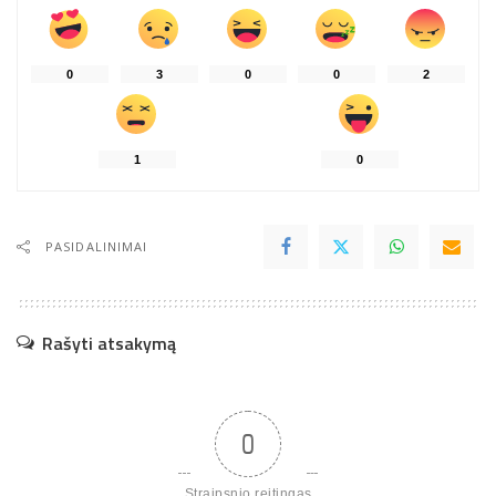
0
3
0
0
2
1
0
PASIDALINIMAI
Rašyti atsakymą
0
Straipsnio reitingas