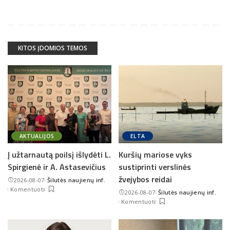
KITOS ĮDOMIOS TEMOS
AKTUALIJOS
ELTA
Į užtarnautą poilsį išlydėti L.
Kuršių mariose vyks
Spirgienė ir A. Astasevičius
sustiprinti verslinės
žvejybos reidai
2026-08-07
Šilutės naujienų inf.
Posted
Komentuoti
2026-08-07
Šilutės naujienų inf.
by
Posted
Komentuoti
by