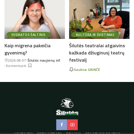
SVEIKATOS ŠALTINIS
KULTŪRA IR ŠVIETIMAS
Kaip migrena pakeičia
Šilutės teatralai atgaivins
gyvenimą?
kažkada džiuginusį teatrų
festivalį
2026-08-07
Šilutės naujienų inf.
Posted
Komentuoti
by
Saulina GRINČĖ