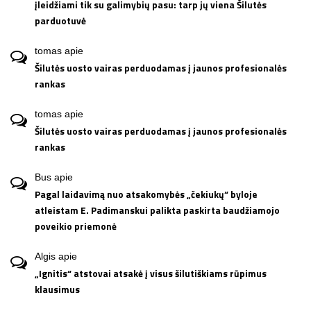
įleidžiami tik su galimybių pasu: tarp jų viena Šilutės
parduotuvė
tomas
apie
Šilutės uosto vairas perduodamas į jaunos profesionalės
rankas
tomas
apie
Šilutės uosto vairas perduodamas į jaunos profesionalės
rankas
Bus
apie
Pagal laidavimą nuo atsakomybės „čekiukų“ byloje
atleistam E. Padimanskui palikta paskirta baudžiamojo
poveikio priemonė
Algis
apie
„Ignitis“ atstovai atsakė į visus šilutiškiams rūpimus
klausimus