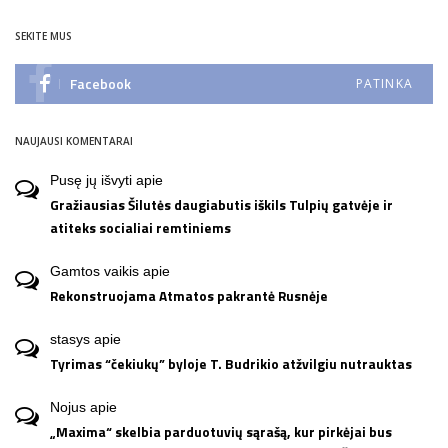
SEKITE MUS
Facebook
PATINKA
NAUJAUSI KOMENTARAI
Pusę jų išvyti
apie
Gražiausias Šilutės daugiabutis iškils Tulpių gatvėje ir
atiteks socialiai remtiniems
Gamtos vaikis
apie
Rekonstruojama Atmatos pakrantė Rusnėje
stasys
apie
Tyrimas “čekiukų” byloje T. Budrikio atžvilgiu nutrauktas
Nojus
apie
„Maxima“ skelbia parduotuvių sąrašą, kur pirkėjai bus