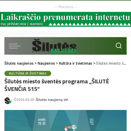
– Reklama –
Šilutės naujienos
>
Naujienos
>
Kultūra ir švietimas
>
Šilutės miesto šventės programa „ŠILUTĖ ŠVENČIA 515“
KULTŪRA IR ŠVIETIMAS
Šilutės miesto šventės programa „ŠILUTĖ
ŠVENČIA 515“
2026-05-09
Šilutės naujienų inf.
Posted
by