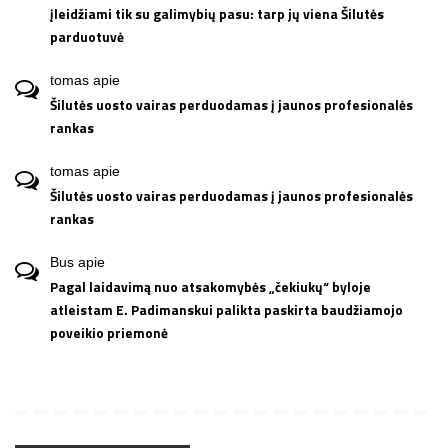
įleidžiami tik su galimybių pasu: tarp jų viena Šilutės
parduotuvė
tomas
apie
Šilutės uosto vairas perduodamas į jaunos profesionalės
rankas
tomas
apie
Šilutės uosto vairas perduodamas į jaunos profesionalės
rankas
Bus
apie
Pagal laidavimą nuo atsakomybės „čekiukų“ byloje
atleistam E. Padimanskui palikta paskirta baudžiamojo
poveikio priemonė