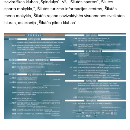
saviraiškos klubas „Spindulys“, VšĮ „Šilutės sportas“, Šilutės
sporto mokykla,“, Šilutės turizmo informacijos centras, Šilutės
meno mokykla, Šilutės rajono savivaldybės visuomenės sveikatos
biuras, asociacija „Šilutės pilotų klubas“.