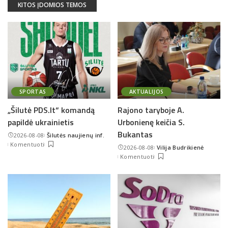
KITOS ĮDOMIOS TEMOS
SPORTAS
AKTUALIJOS
„Šilutė PDS.lt“ komandą
Rajono taryboje A.
papildė ukrainietis
Urbonienę keičia S.
Bukantas
2026-08-08
Šilutės naujienų inf.
Posted
Komentuoti
2026-08-08
Vilija Budrikienė
by
Posted
Komentuoti
by