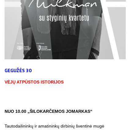
GEGUŽĖS 30
VĖJŲ ATPŪSTOS ISTORIJOS
NUO 10.00 „ŠILOKARČEMOS JOMARKAS“
Tautodailininkų ir amatininkų dirbinių šventinė mugė