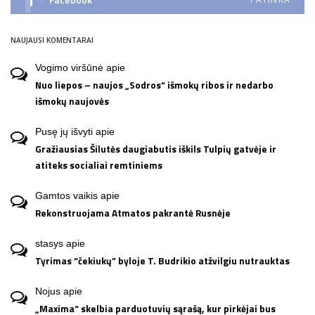
NAUJAUSI KOMENTARAI
Vogimo viršūnė
apie
Nuo liepos – naujos „Sodros“ išmokų ribos ir nedarbo
išmokų naujovės
Pusę jų išvyti
apie
Gražiausias Šilutės daugiabutis iškils Tulpių gatvėje ir
atiteks socialiai remtiniems
Gamtos vaikis
apie
Rekonstruojama Atmatos pakrantė Rusnėje
stasys
apie
Tyrimas “čekiukų” byloje T. Budrikio atžvilgiu nutrauktas
Nojus
apie
„Maxima“ skelbia parduotuvių sąrašą, kur pirkėjai bus