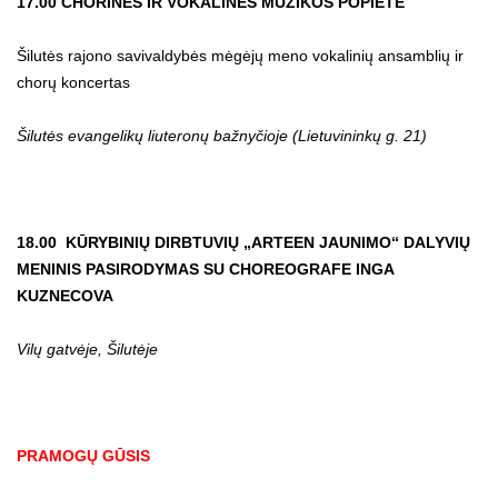
17.00 CHORINĖS IR VOKALINĖS MUZIKOS POPIETĖ
Šilutės rajono savivaldybės mėgėjų meno vokalinių ansamblių ir
chorų koncertas
Šilutės evangelikų liuteronų bažnyčioje (Lietuvininkų g. 21)
18.00 KŪRYBINIŲ DIRBTUVIŲ „ARTEEN JAUNIMO“ DALYVIŲ
MENINIS PASIRODYMAS SU CHOREOGRAFE INGA
KUZNECOVA
Vilų gatvėje, Šilutėje
PRAMOGŲ GŪSIS