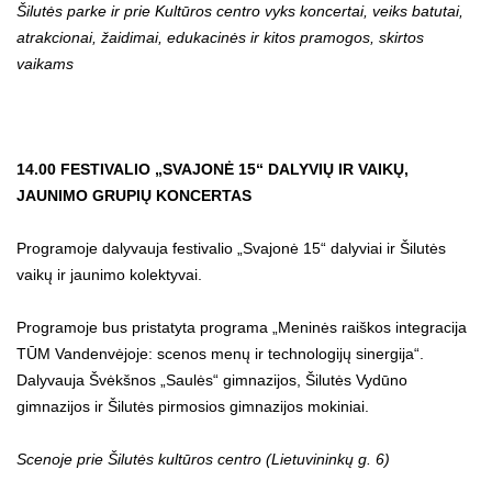
Šilutės parke ir prie Kultūros centro vyks koncertai, veiks batutai,
atrakcionai, žaidimai, edukacinės ir kitos pramogos, skirtos
vaikams
14.00 FESTIVALIO „SVAJONĖ 15“ DALYVIŲ IR VAIKŲ,
JAUNIMO GRUPIŲ KONCERTAS
Programoje dalyvauja festivalio „Svajonė 15“ dalyviai ir Šilutės
vaikų ir jaunimo kolektyvai.
Programoje bus pristatyta programa „Meninės raiškos integracija
TŪM Vandenvėjoje: scenos menų ir technologijų sinergija“.
Dalyvauja Švėkšnos „Saulės“ gimnazijos, Šilutės Vydūno
gimnazijos ir Šilutės pirmosios gimnazijos mokiniai.
Scenoje prie Šilutės kultūros centro (Lietuvininkų g. 6)