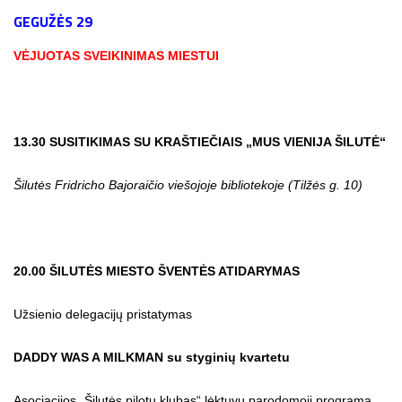
GEGUŽĖS 29
VĖJUOTAS SVEIKINIMAS MIESTUI
13.30 SUSITIKIMAS SU KRAŠTIEČIAIS „MUS VIENIJA ŠILUTĖ“
Šilutės Fridricho Bajoraičio viešojoje bibliotekoje (Tilžės g. 10)
20.00 ŠILUTĖS MIESTO ŠVENTĖS ATIDARYMAS
Užsienio delegacijų pristatymas
DADDY WAS A MILKMAN su styginių kvartetu
Asociacijos „Šilutės pilotų klubas“ lėktuvų parodomoji programa