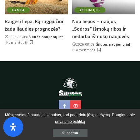
GAMTA
AKTUALIJOS
Baigėsi liepa. Ką rugpjūčiui
Nuo liepos – naujos
žada liaudies prognozės?
„Sodros“ išmokų ribos ir
nedarbo išmokų naujovės
2026-08-08
Šilutės naujienų inf.
Posted
Komentuoti
2026-08-08
Šilutės naujienų inf.
by
Posted
Komentaras
by
KONTAKTAI
PRENUMERATA
REKLAMA
PRIVATUMO POLITIKA
Mūsų svetainė naudoja slapukus, kad pagerintu jūsų naršymą. Daugiau apie
privatumo politiką
Supratau
© 2020 Šilutės naujienos.