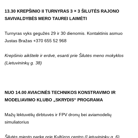
13.30
KREPŠINIO II TURNYRAS 3 × 3 ŠILUTĖS RAJONO
SAVIVALDYBĖS MERO TAUREI LAIMĖTI
Turnyras vyks gegužės 29 ir 30 dienomis. Kontaktinis asmuo
Justas Bražas +370 655 52 968
Krepšinio aikštelė ir erdvė, esanti prie Šilutės meno mokyklos
(Lietuvininkų g. 38)
NUO 14.00 AVIACINĖS TECHNIKOS KONSTRAVIMO IR
MODELIAVIMO KLUBO „SKRYDIS“ PROGRAMA
Mažų lėktuvėlių dirbtuvės ir FPV dronų bei aviamodelių
simuliatorius
Šilutės miesto parke prie Kultūros centro
(Lietuvininkų g. 6)