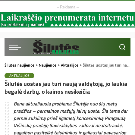
– Reklama –
Šilutės naujienos
>
Naujienos
>
Aktualijos
>
Šilutės uostas jau turi naują valdytoją, jo laukia begalė darbų, o kainos nesikeičia
AKTUALIJOS
Šilutės uostas jau turi naują valdytoją, jo laukia
begalė darbų, o kainos nesikeičia
Bene aktualiausia problema Šilutėje nuo šių metų
pradžios – permainos mažųjų laivų uoste. Šia tema dar
pernai sukilimą prieš ilgametį koncesininką Rimgaudą
Višinską pradėję Savivaldybės vadovai neatsitraukė,
pagalbon pasitelkė teisininkus ir galiausiai pavasariop