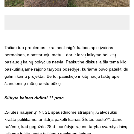
Tačiau tuo problemos tikrai nesibaigė: kalbos apie įvairias
permainas, o pastaruoju metu – dar ir laivų laikymo bei kitų
paslaugų kainų pokyčius netyla. Paskutinė diskusija šia tema kilo
paskutiniajame rajono tarybos posėdyje, kuriame buvo pateikti du
galimi kainų projektai. Be to, paaiškėjo ir kitų naujų faktų apie
šiandieninę mūsų uosto būklę.
Siūlyta kainas didinti 11 proc.
„Šilutės naujienų“ Nr. 21 spausdinome straipsnį „Galvosūkis
krašto politikams: ar išdrįs pakelti kainas Šilutės uoste?“. Jame
rašėme, kad gegužės 28 d. posėdyje rajono taryba svarstys laivų
laikymo ir kitų uoste teikiamų paslaugų kainas.