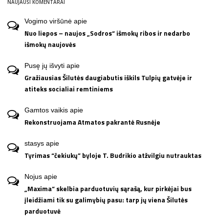
NAUJAUSI KOMENTARAI
Vogimo viršūnė
apie
Nuo liepos – naujos „Sodros“ išmokų ribos ir nedarbo
išmokų naujovės
Pusę jų išvyti
apie
Gražiausias Šilutės daugiabutis iškils Tulpių gatvėje ir
atiteks socialiai remtiniems
Gamtos vaikis
apie
Rekonstruojama Atmatos pakrantė Rusnėje
stasys
apie
Tyrimas “čekiukų” byloje T. Budrikio atžvilgiu nutrauktas
Nojus
apie
„Maxima“ skelbia parduotuvių sąrašą, kur pirkėjai bus
įleidžiami tik su galimybių pasu: tarp jų viena Šilutės
parduotuvė