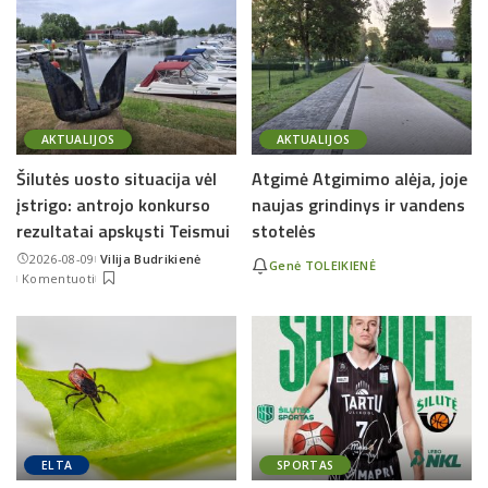
AKTUALIJOS
AKTUALIJOS
Šilutės uosto situacija vėl
Atgimė Atgimimo alėja, joje
įstrigo: antrojo konkurso
naujas grindinys ir vandens
rezultatai apskųsti Teismui
stotelės
2026-08-09
Vilija Budrikienė
Genė TOLEIKIENĖ
Posted
Komentuoti
by
ELTA
SPORTAS