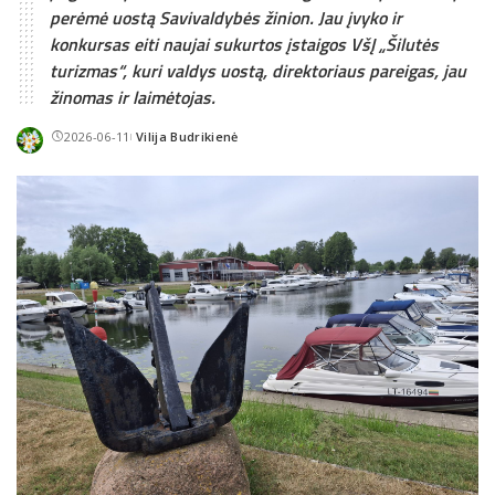
perėmė uostą Savivaldybės žinion. Jau įvyko ir
konkursas eiti naujai sukurtos įstaigos VšĮ „Šilutės
turizmas“, kuri valdys uostą, direktoriaus pareigas, jau
žinomas ir laimėtojas.
2026-06-11
Vilija Budrikienė
Posted
by