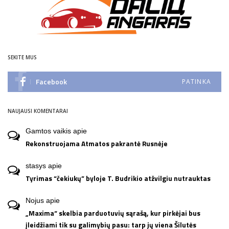
SEKITE MUS
Facebook
PATINKA
NAUJAUSI KOMENTARAI
Gamtos vaikis
apie
Rekonstruojama Atmatos pakrantė Rusnėje
stasys
apie
Tyrimas “čekiukų” byloje T. Budrikio atžvilgiu nutrauktas
Nojus
apie
„Maxima“ skelbia parduotuvių sąrašą, kur pirkėjai bus
įleidžiami tik su galimybių pasu: tarp jų viena Šilutės