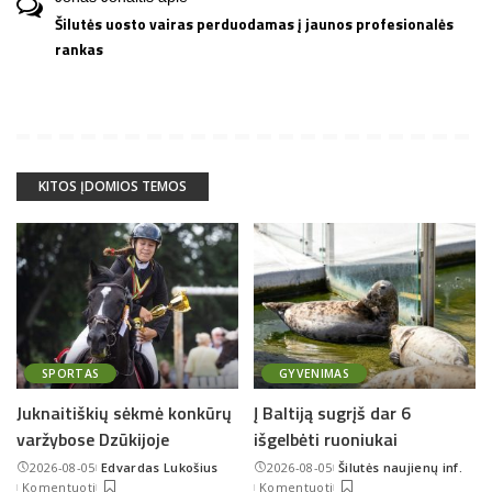
Šilutės uosto vairas perduodamas į jaunos profesionalės
rankas
KITOS ĮDOMIOS TEMOS
SPORTAS
GYVENIMAS
Juknaitiškių sėkmė konkūrų
Į Baltiją sugrįš dar 6
varžybose Dzūkijoje
išgelbėti ruoniukai
2026-08-05
Edvardas Lukošius
2026-08-05
Šilutės naujienų inf.
Posted
Posted
Komentuoti
Komentuoti