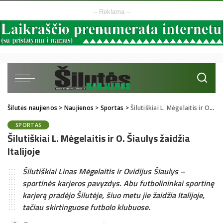
– Reklama –
Šilutės naujienos
>
Naujienos
>
Sportas
>
Šilutiškiai L. Mėgelaitis ir O. Šiaulys žaidžia Italijoje
SPORTAS
Šilutiškiai L. Mėgelaitis ir O. Šiaulys žaidžia
Italijoje
Šilutiškiai Linas Mėgelaitis ir Ovidijus Šiaulys –
sportinės karjeros pavyzdys. Abu futbolininkai sportinę
karjerą pradėjo Šilutėje, šiuo metu jie žaidžia Italijoje,
tačiau skirtinguose futbolo klubuose.