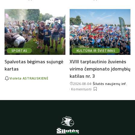
by
by
SPORTAS
KULTŪRA IR ŠVIETIMAS
Spalvotas bėgimas sujungė
XVIII tarptautinio žuvienės
kartas
virimo čempionato įdomybių
katilas nr. 3
Violeta ASTRAUSKIENĖ
2026-08-04
Šilutės naujienų inf.
Posted
Komentuoti
by