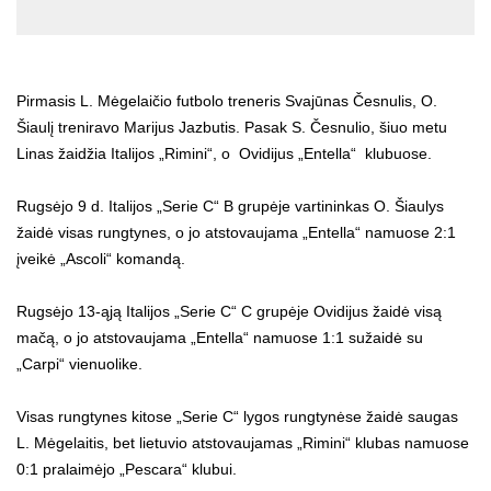
Pirmasis L. Mėgelaičio futbolo treneris Svajūnas Česnulis, O.
Šiaulį treniravo Marijus Jazbutis. Pasak S. Česnulio, šiuo metu
Linas žaidžia Italijos „Rimini“, o Ovidijus „Entella“ klubuose.
Rugsėjo 9 d. Italijos „Serie C“ B grupėje vartininkas O. Šiaulys
žaidė visas rungtynes, o jo atstovaujama „Entella“ namuose 2:1
įveikė „Ascoli“ komandą.
Rugsėjo 13-ąją Italijos „Serie C“ C grupėje Ovidijus žaidė visą
mačą, o jo atstovaujama „Entella“ namuose 1:1 sužaidė su
„Carpi“ vienuolike.
Visas rungtynes kitose „Serie C“ lygos rungtynėse žaidė saugas
L. Mėgelaitis, bet lietuvio atstovaujamas „Rimini“ klubas namuose
0:1 pralaimėjo „Pescara“ klubui.