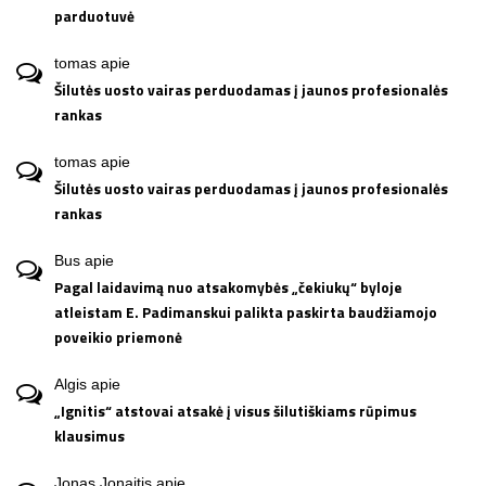
parduotuvė
tomas
apie
Šilutės uosto vairas perduodamas į jaunos profesionalės
rankas
tomas
apie
Šilutės uosto vairas perduodamas į jaunos profesionalės
rankas
Bus
apie
Pagal laidavimą nuo atsakomybės „čekiukų“ byloje
atleistam E. Padimanskui palikta paskirta baudžiamojo
poveikio priemonė
Algis
apie
„Ignitis“ atstovai atsakė į visus šilutiškiams rūpimus
klausimus
Jonas Jonaitis
apie