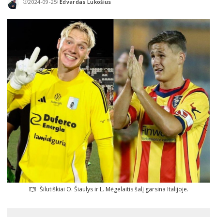
2024-09-25
Edvardas Lukošius
Posted
by
Šilutiškiai O. Šiaulys ir L. Mėgelaitis šalį garsina Italijoje.