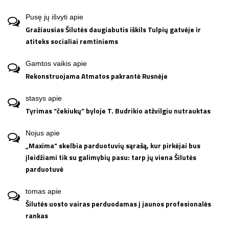
Pusę jų išvyti
apie
Gražiausias Šilutės daugiabutis iškils Tulpių gatvėje ir
atiteks socialiai remtiniems
Gamtos vaikis
apie
Rekonstruojama Atmatos pakrantė Rusnėje
stasys
apie
Tyrimas “čekiukų” byloje T. Budrikio atžvilgiu nutrauktas
Nojus
apie
„Maxima“ skelbia parduotuvių sąrašą, kur pirkėjai bus
įleidžiami tik su galimybių pasu: tarp jų viena Šilutės
parduotuvė
tomas
apie
Šilutės uosto vairas perduodamas į jaunos profesionalės
rankas