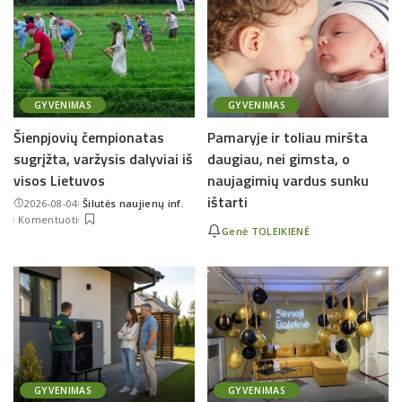
GYVENIMAS
GYVENIMAS
Šienpjovių čempionatas
Pamaryje ir toliau miršta
sugrįžta, varžysis dalyviai iš
daugiau, nei gimsta, o
visos Lietuvos
naujagimių vardus sunku
ištarti
2026-08-04
Šilutės naujienų inf.
Posted
Komentuoti
by
Genė TOLEIKIENĖ
GYVENIMAS
GYVENIMAS