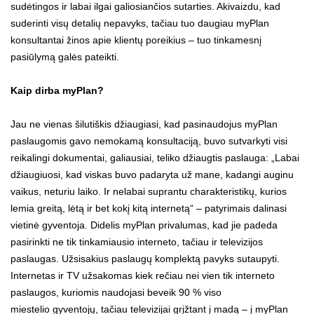
sudėtingos ir labai ilgai galiosiančios sutarties. Akivaizdu, kad
suderinti visų detalių nepavyks, tačiau tuo daugiau myPlan
konsultantai žinos apie klientų poreikius – tuo tinkamesnį
pasiūlymą galės pateikti.
Kaip dirba myPlan?
Jau ne vienas šilutiškis džiaugiasi, kad pasinaudojus myPlan
paslaugomis gavo nemokamą konsultaciją, buvo sutvarkyti visi
reikalingi dokumentai, galiausiai, teliko džiaugtis paslauga: „Labai
džiaugiuosi, kad viskas buvo padaryta už mane, kadangi auginu
vaikus, neturiu laiko. Ir nelabai suprantu charakteristikų, kurios
lemia greitą, lėtą ir bet kokį kitą internetą“ – patyrimais dalinasi
vietinė gyventoja. Didelis myPlan privalumas, kad jie padeda
pasirinkti ne tik tinkamiausio interneto, tačiau ir televizijos
paslaugas. Užsisakius paslaugų komplektą pavyks sutaupyti.
Internetas ir TV
užsakomas kiek rečiau nei vien tik interneto
paslaugos, kuriomis naudojasi beveik 90 % viso
miestelio gyventojų, tačiau televizijai grįžtant į madą – į myPlan