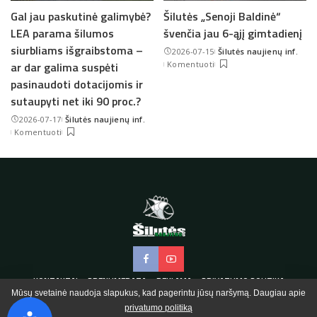
Gal jau paskutinė galimybė?
Šilutės „Senoji Baldinė“
LEA parama šilumos
švenčia jau 6-ąjį gimtadienį
siurbliams išgraibstoma –
2026-07-15
Šilutės naujienų inf.
Posted
ar dar galima suspėti
Komentuoti
by
pasinaudoti dotacijomis ir
sutaupyti net iki 90 proc.?
2026-07-17
Šilutės naujienų inf.
Posted
Komentuoti
by
KONTAKTAI
PRENUMERATA
REKLAMA
PRIVATUMO POLITIKA
Mūsų svetainė naudoja slapukus, kad pagerintu jūsų naršymą. Daugiau apie
privatumo politiką