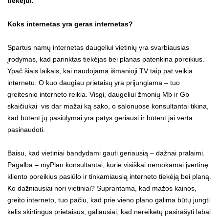
tiekėjui.
Koks internetas yra geras internetas?
Spartus
namų internetas
daugeliui vietinių yra svarbiausias
įrodymas, kad parinktas tiekėjas bei planas patenkina poreikius.
Ypač šiais laikais, kai naudojama
išmanioji TV
taip pat veikia
internetu. O kuo daugiau prietaisų yra prijungiama – tuo
greitesnio interneto reikia. Visgi, daugeliui žmonių Mb ir Gb
skaičiukai vis dar mažai ką sako, o salonuose konsultantai tikina,
kad būtent jų pasiūlymai yra patys geriausi ir būtent jai verta
pasinaudoti.
Baisu, kad vietiniai bandydami gauti geriausią – dažnai pralaimi.
Pagalba – myPlan konsultantai, kurie visiškai nemokamai įvertinę
kliento poreikius pasiūlo ir tinkamiausią interneto tiekėją bei planą.
Ko dažniausiai nori vietiniai? Suprantama, kad mažos kainos,
greito interneto, tuo pačiu, kad prie vieno plano galima būtų jungti
kelis skirtingus prietaisus, galiausiai, kad nereikėtų pasirašyti labai