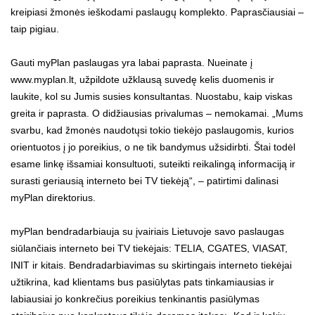
kreipiasi žmonės ieškodami paslaugų komplekto. Paprasčiausiai –
taip pigiau.
Gauti myPlan paslaugas yra labai paprasta. Nueinate į
www.myplan.lt, užpildote užklausą suvedę kelis duomenis ir
laukite, kol su Jumis susies konsultantas. Nuostabu, kaip viskas
greita ir paprasta. O didžiausias privalumas – nemokamai. „Mums
svarbu, kad žmonės naudotųsi tokio tiekėjo paslaugomis, kurios
orientuotos į jo poreikius, o ne tik bandymus užsidirbti. Štai todėl
esame linkę išsamiai konsultuoti, suteikti reikalingą informaciją ir
surasti geriausią interneto bei TV tiekėją“, – patirtimi dalinasi
myPlan direktorius.
myPlan bendradarbiauja su įvairiais Lietuvoje savo paslaugas
siūlančiais interneto bei TV tiekėjais: TELIA, CGATES, VIASAT,
INIT ir kitais. Bendradarbiavimas su skirtingais interneto tiekėjai
užtikrina, kad klientams bus pasiūlytas pats tinkamiausias ir
labiausiai jo konkrečius poreikius tenkinantis pasiūlymas