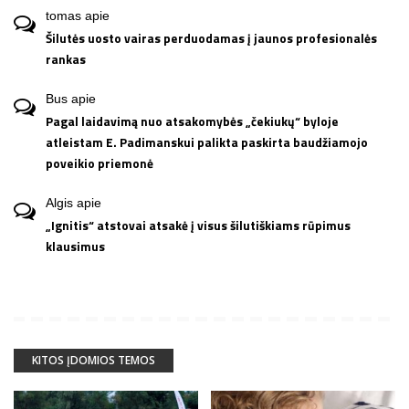
tomas
apie
Šilutės uosto vairas perduodamas į jaunos profesionalės
rankas
Bus
apie
Pagal laidavimą nuo atsakomybės „čekiukų“ byloje
atleistam E. Padimanskui palikta paskirta baudžiamojo
poveikio priemonė
Algis
apie
„Ignitis“ atstovai atsakė į visus šilutiškiams rūpimus
klausimus
KITOS ĮDOMIOS TEMOS