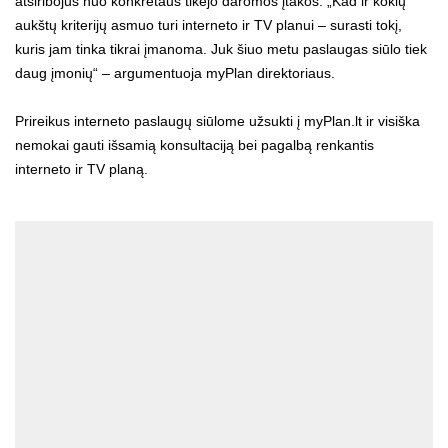
atsiribojus nuo konkretaus tikėjo daromos įtakos: „Kad ir kokių
aukštų kriterijų asmuo turi interneto ir TV planui – surasti tokį,
kuris jam tinka tikrai įmanoma. Juk šiuo metu paslaugas siūlo tiek
daug įmonių“ – argumentuoja myPlan direktoriaus.
Prireikus interneto paslaugų siūlome užsukti į myPlan.lt ir visiška
nemokai gauti išsamią konsultaciją bei pagalbą renkantis
interneto ir TV planą.