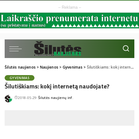
– Reklama –
Šilutės naujienos
>
Naujienos
>
Gyvenimas
>
Šilutiškiams: kokį internetą naudojate?
GYVENIMAS
Šilutiškiams: kokį internetą naudojate?
2018-05-29
Šilutės naujienų inf.
Posted
by