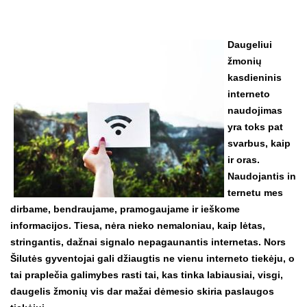
Daugeliui
žmonių
kasdieninis
interneto
naudojimas
yra toks pat
svarbus, kaip
ir oras.
Naudojantis in
ternetu mes
dirbame, bendraujame, pramogaujame ir ieškome
informacijos. Tiesa, nėra nieko nemaloniau, kaip lėtas,
stringantis, dažnai signalo nepagaunantis internetas. Nors
Šilutės gyventojai gali džiaugtis ne vienu interneto tiekėju, o
tai praplečia galimybes rasti tai, kas tinka labiausiai, visgi,
daugelis žmonių vis dar mažai dėmesio skiria paslaugos