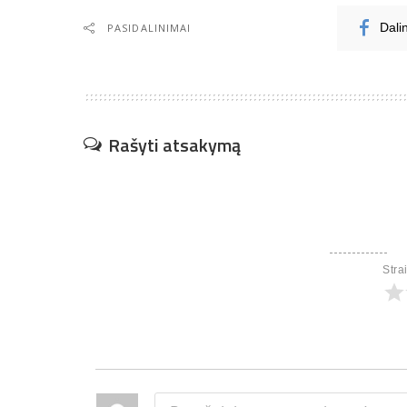
PASIDALINIMAI
Dali
Rašyti atsakymą
Stra