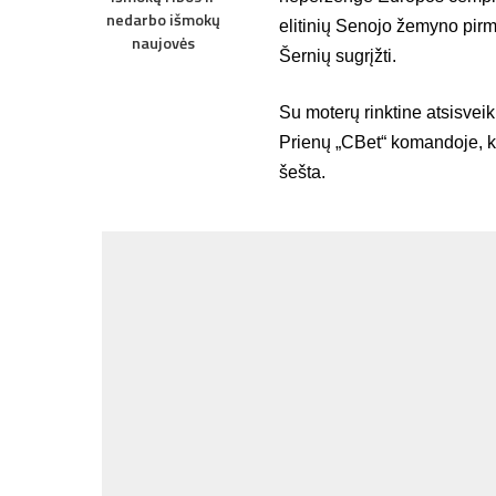
nedarbo išmokų
elitinių Senojo žemyno pir
naujovės
Šernių sugrįžti.
Su moterų rinktine atsisveik
Prienų „CBet“ komandoje, k
šešta.