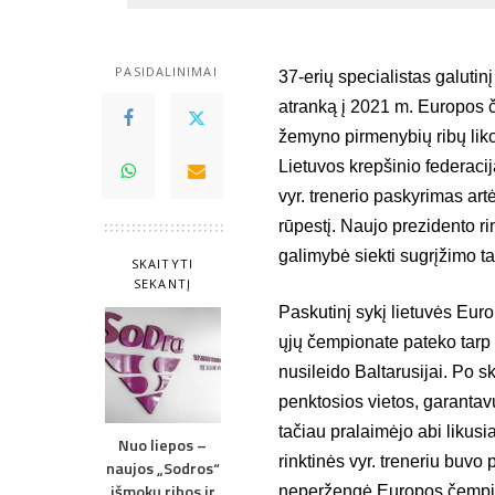
PASIDALINIMAI
37-erių specialistas galuti
atranką į 2021 m. Europos č
žemyno pirmenybių ribų liko 
Lietuvos krepšinio federacija
vyr. trenerio paskyrimas ar
rūpestį. Naujo prezidento rin
galimybė siekti sugrįžimo tar
SKAITYTI
SEKANTĮ
Paskutinį sykį lietuvės Euro
ųjų čempionate pateko tarp a
nusileido Baltarusijai. Po 
penktosios vietos, garantavu
tačiau pralaimėjo abi likusi
Nuo liepos –
rinktinės vyr. treneriu buv
naujos „Sodros“
išmokų ribos ir
neperžengė Europos čempion