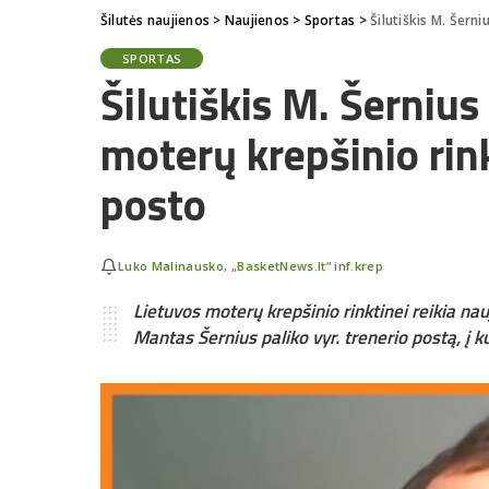
Šilutės naujienos
>
Naujienos
>
Sportas
>
Šilutiškis M. Šern
SPORTAS
Šilutiškis M. Šernius
moterų krepšinio rink
posto
Luko Malinausko, „BasketNews.lt“ inf.krep
Lietuvos moterų krepšinio rinktinei reikia nau
Mantas Šernius paliko vyr. trenerio postą, į k