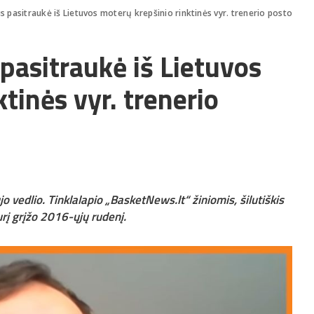
ius pasitraukė iš Lietuvos moterų krepšinio rinktinės vyr. trenerio posto
 pasitraukė iš Lietuvos
tinės vyr. trenerio
jo vedlio. Tinklalapio „BasketNews.lt“ žiniomis, šilutiškis
urį grįžo 2016-ųjų rudenį.