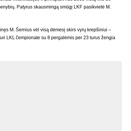
menybių. Patyrus skausmingą smūgį LKF pasikvietė M.
inęs M. Šernius vėl visą dėmesį skirs vyrų krepšiniui –
uri LKL čempionate su 8 pergalėmis per 23 turus žengia