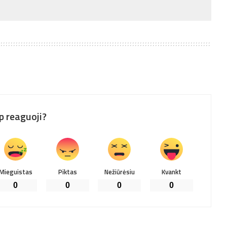
p reaguoji?
Mieguistas
Piktas
Nežiūrėsiu
Kvankt
0
0
0
0