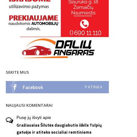
SEKITE MUS
Facebook
PATINKA
NAUJAUSI KOMENTARAI
Pusę jų išvyti
apie
Gražiausias Šilutės daugiabutis iškils Tulpių
gatvėje ir atiteks socialiai remtiniems