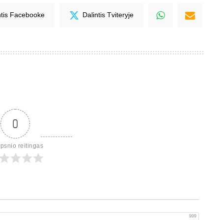
ntis Facebooke
Dalintis Tviteryje
0
ipsnio reitingas
999