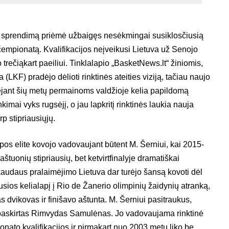
nį sprendimą priėmė užbaigęs nesėkmingai susiklosčiusią
empionatą. Kvalifikacijos neįveikusi Lietuva už Senojo
trečiąkart paeiliui. Tinklalapio „BasketNews.lt“ žiniomis,
 (LKF) pradėjo dėlioti rinktinės ateities viziją, tačiau naujo
tėjant šių metų permainoms valdžioje kelia papildomą
kimai vyks rugsėjį, o jau lapkritį rinktinės laukia nauja
p stipriausiųjų.
pos elite kovojo vadovaujant būtent M. Šerniui, kai 2015-
štuonių stipriausių, bet ketvirtfinalyje dramatiškai
skaudaus pralaimėjimo Lietuva dar turėjo šansą kovoti dėl
sios kelialapį į Rio de Žanerio olimpinių žaidynių atranką,
as dvikovas ir finišavo aštunta. M. Šerniui pasitraukus,
o paskirtas Rimvydas Samulėnas. Jo vadovaujama rinktinė
ato kvalifikacijos ir pirmąkart nuo 2003 metų liko be