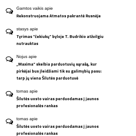
Gamtos vaikis
apie
Rekonstruojama Atmatos pakrantė Rusnėje
stasys
apie
Tyrimas “čekiukų” byloje T. Budrikio atžvilgiu
nutrauktas
Nojus
apie
„Maxima“ skelbia parduotuvių sąrašą, kur
pirkėjai bus įleidžiami tik su galimybių pasu:
tarp jų viena Šilutės parduotuvė
tomas
apie
Šilutės uosto vairas perduodamas į jaunos
profesionalės rankas
tomas
apie
Šilutės uosto vairas perduodamas į jaunos
profesionalės rankas