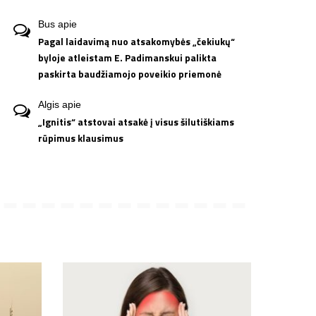
Bus
apie
Pagal laidavimą nuo atsakomybės „čekiukų“
byloje atleistam E. Padimanskui palikta
paskirta baudžiamojo poveikio priemonė
Algis
apie
„Ignitis“ atstovai atsakė į visus šilutiškiams
rūpimus klausimus