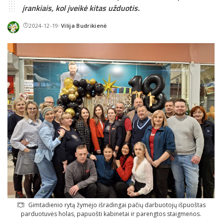
įrankiais, kol įveikė kitas užduotis.
2024-12-19
Vilija Budrikienė
Posted
by
Gimtadienio rytą žymėjo išradingai pačių darbuotojų išpuoštas
parduotuvės holas, papuošti kabinetai ir parengtos staigmenos.