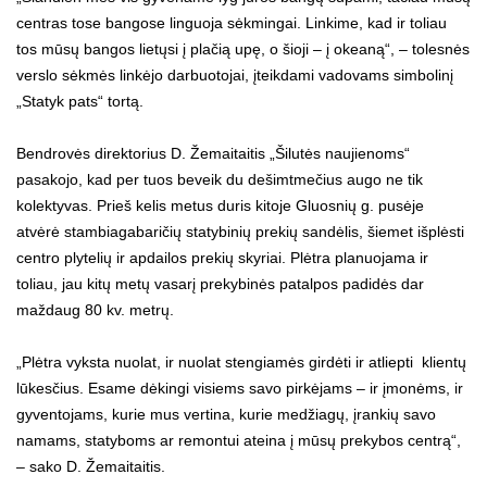
centras tose bangose linguoja sėkmingai. Linkime, kad ir toliau
tos mūsų bangos lietųsi į plačią upę, o šioji – į okeaną“, – tolesnės
verslo sėkmės linkėjo darbuotojai, įteikdami vadovams simbolinį
„Statyk pats“ tortą.
Bendrovės direktorius D. Žemaitaitis „Šilutės naujienoms“
pasakojo, kad per tuos beveik du dešimtmečius augo ne tik
kolektyvas. Prieš kelis metus duris kitoje Gluosnių g. pusėje
atvėrė stambiagabaričių statybinių prekių sandėlis, šiemet išplėsti
centro plytelių ir apdailos prekių skyriai. Plėtra planuojama ir
toliau, jau kitų metų vasarį prekybinės patalpos padidės dar
maždaug 80 kv. metrų.
„Plėtra vyksta nuolat, ir nuolat stengiamės girdėti ir atliepti klientų
lūkesčius. Esame dėkingi visiems savo pirkėjams – ir įmonėms, ir
gyventojams, kurie mus vertina, kurie medžiagų, įrankių savo
namams, statyboms ar remontui ateina į mūsų prekybos centrą“,
– sako D. Žemaitaitis.