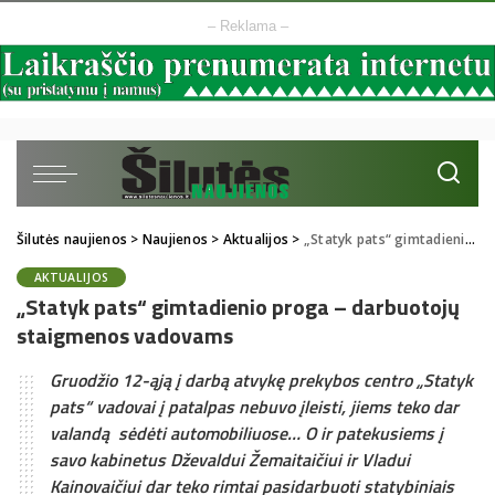
– Reklama –
Šilutės naujienos
>
Naujienos
>
Aktualijos
>
„Statyk pats“ gimtadienio proga – darbuotojų staigmenos vadovams
AKTUALIJOS
„Statyk pats“ gimtadienio proga – darbuotojų
staigmenos vadovams
Gruodžio 12-ąją į darbą atvykę prekybos centro „Statyk
pats“ vadovai į patalpas nebuvo įleisti, jiems teko dar
valandą sėdėti automobiliuose… O ir patekusiems į
savo kabinetus Dževaldui Žemaitaičiui ir Vladui
Kainovaičiui dar teko rimtai pasidarbuoti statybiniais