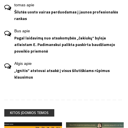
tomas
apie
Šilutės uosto vairas perduodamas į jaunos profesionalės
rankas
Bus
apie
Pagal laidavimą nuo atsakomybės „čekiukų“ byloje
atleistam E. Padimanskui palikta paskirta baudžiamojo
poveikio priemonė
Algis
apie
„Ignitis“ atstovai atsakė į visus šilutiškiams rūpimus
klausimus
KITOS ĮDOMIOS TEMOS