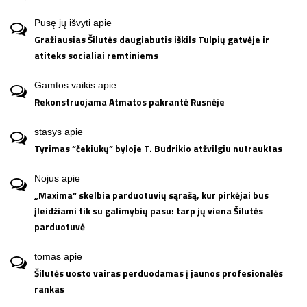
Pusę jų išvyti
apie
Gražiausias Šilutės daugiabutis iškils Tulpių gatvėje ir
atiteks socialiai remtiniems
Gamtos vaikis
apie
Rekonstruojama Atmatos pakrantė Rusnėje
stasys
apie
Tyrimas “čekiukų” byloje T. Budrikio atžvilgiu nutrauktas
Nojus
apie
„Maxima“ skelbia parduotuvių sąrašą, kur pirkėjai bus
įleidžiami tik su galimybių pasu: tarp jų viena Šilutės
parduotuvė
tomas
apie
Šilutės uosto vairas perduodamas į jaunos profesionalės
rankas