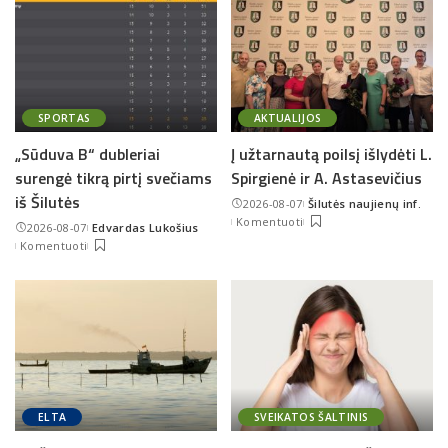
SPORTAS
AKTUALIJOS
„Sūduva B“ dubleriai
Į užtarnautą poilsį išlydėti L.
surengė tikrą pirtį svečiams
Spirgienė ir A. Astasevičius
iš Šilutės
2026-08-07
Šilutės naujienų inf.
Posted
Komentuoti
2026-08-07
Edvardas Lukošius
by
Posted
Komentuoti
by
ELTA
SVEIKATOS ŠALTINIS