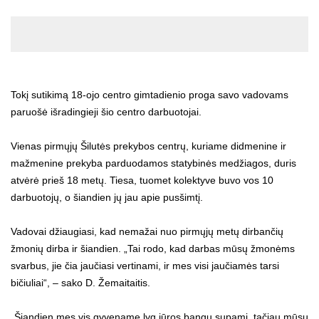
Tokį sutikimą 18-ojo centro gimtadienio proga savo vadovams
paruošė išradingieji šio centro darbuotojai.
Vienas pirmųjų Šilutės prekybos centrų, kuriame didmenine ir
mažmenine prekyba parduodamos statybinės medžiagos, duris
atvėrė prieš 18 metų. Tiesa, tuomet kolektyve buvo vos 10
darbuotojų, o šiandien jų jau apie pusšimtį.
Vadovai džiaugiasi, kad nemažai nuo pirmųjų metų dirbančių
žmonių dirba ir šiandien. „Tai rodo, kad darbas mūsų žmonėms
svarbus, jie čia jaučiasi vertinami, ir mes visi jaučiamės tarsi
bičiuliai“, – sako D. Žemaitaitis.
„Šiandien mes vis gyvename lyg jūros bangų supami, tačiau mūsų