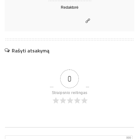
Redaktorė
Rašyti atsakymą
0
Straipsnio reitingas
999