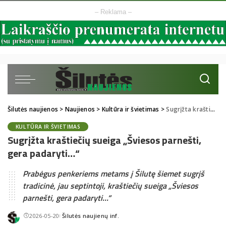
– Reklama –
Šilutės naujienos
>
Naujienos
>
Kultūra ir švietimas
>
Sugrįžta kraštiečių sueiga „Šviesos parnešti, gera padaryti…“
KULTŪRA IR ŠVIETIMAS
Sugrįžta kraštiečių sueiga „Šviesos parnešti,
gera padaryti…“
Prabėgus penkeriems metams į Šilutę šiemet sugrįš
tradicinė, jau septintoji, kraštiečių sueiga „Šviesos
parnešti, gera padaryti...“
2026-05-20
Šilutės naujienų inf.
Posted