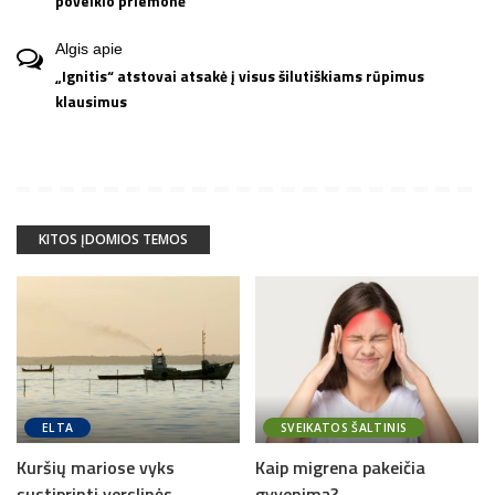
poveikio priemonė
Algis
apie
„Ignitis“ atstovai atsakė į visus šilutiškiams rūpimus
klausimus
KITOS ĮDOMIOS TEMOS
ELTA
SVEIKATOS ŠALTINIS
Kuršių mariose vyks
Kaip migrena pakeičia
sustiprinti verslinės
gyvenimą?