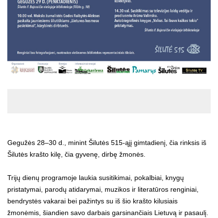
Gegužės 28–30 d., minint Šilutės 515-ąjį gimtadienį, čia rinksis iš
Šilutės krašto kilę, čia gyvenę, dirbę žmonės.
Trijų dienų programoje laukia susitikimai, pokalbiai, knygų
pristatymai, parodų atidarymai, muzikos ir literatūros renginiai,
bendrystės vakarai bei pažintys su iš šio krašto kilusiais
žmonėmis, šiandien savo darbais garsinančiais Lietuvą ir pasaulį.