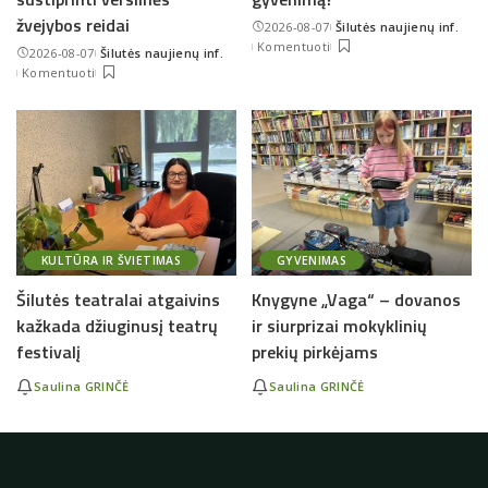
žvejybos reidai
2026-08-07
Šilutės naujienų inf.
Posted
Komentuoti
2026-08-07
Šilutės naujienų inf.
by
Posted
Komentuoti
by
KULTŪRA IR ŠVIETIMAS
GYVENIMAS
Šilutės teatralai atgaivins
Knygyne „Vaga“ – dovanos
kažkada džiuginusį teatrų
ir siurprizai mokyklinių
festivalį
prekių pirkėjams
Saulina GRINČĖ
Saulina GRINČĖ