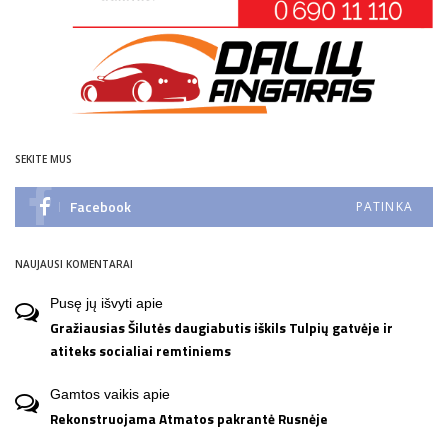
SEKITE MUS
Facebook
PATINKA
NAUJAUSI KOMENTARAI
Pusę jų išvyti
apie
Gražiausias Šilutės daugiabutis iškils Tulpių gatvėje ir
atiteks socialiai remtiniems
Gamtos vaikis
apie
Rekonstruojama Atmatos pakrantė Rusnėje