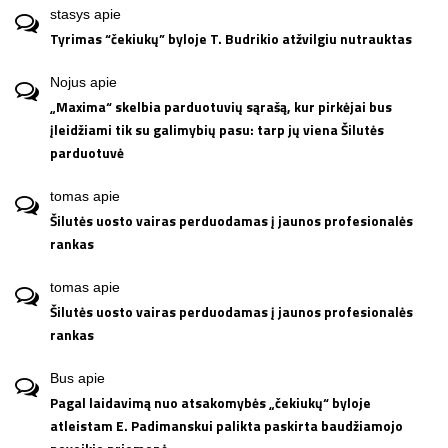
stasys
apie
Tyrimas “čekiukų” byloje T. Budrikio atžvilgiu nutrauktas
Nojus
apie
„Maxima“ skelbia parduotuvių sąrašą, kur pirkėjai bus
įleidžiami tik su galimybių pasu: tarp jų viena Šilutės
parduotuvė
tomas
apie
Šilutės uosto vairas perduodamas į jaunos profesionalės
rankas
tomas
apie
Šilutės uosto vairas perduodamas į jaunos profesionalės
rankas
Bus
apie
Pagal laidavimą nuo atsakomybės „čekiukų“ byloje
atleistam E. Padimanskui palikta paskirta baudžiamojo