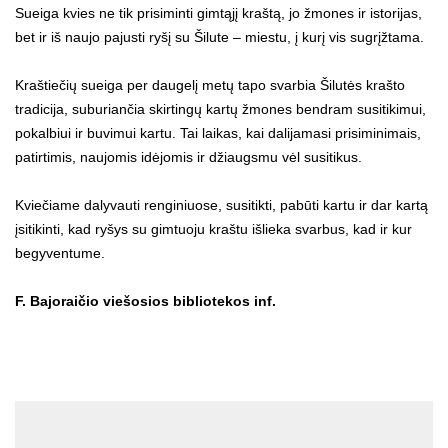
Sueiga kvies ne tik prisiminti gimtąjį kraštą, jo žmones ir istorijas,
bet ir iš naujo pajusti ryšį su Šilute – miestu, į kurį vis sugrįžtama.
Kraštiečių sueiga per daugelį metų tapo svarbia Šilutės krašto
tradicija, suburiančia skirtingų kartų žmones bendram susitikimui,
pokalbiui ir buvimui kartu. Tai laikas, kai dalijamasi prisiminimais,
patirtimis, naujomis idėjomis ir džiaugsmu vėl susitikus.
Kviečiame dalyvauti renginiuose, susitikti, pabūti kartu ir dar kartą
įsitikinti, kad ryšys su gimtuoju kraštu išlieka svarbus, kad ir kur
begyventume.
F. Bajoraičio viešosios bibliotekos inf.