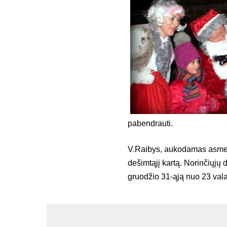
pabendrauti.
V.Raibys, aukodamas asmeni
dešimtąjį kartą. Norinčiųjų
gruodžio 31-ąją nuo 23 val