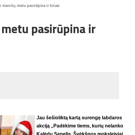
i švenčių metu pasirūpina ir kitais
 metu pasirūpina ir
Jau šešioliktą kartą surengę labdaros
akciją „Padėkime tiems, kurių nelanko
Kalėdų Senelis, Švėkšnos moksleiviai