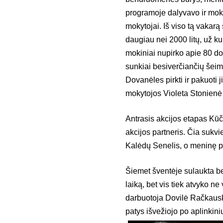
programoje dalyvavo ir moki
mokytojai. Iš viso tą vakarą 
daugiau nei 2000 litų, už ku
mokiniai nupirko apie 80 d
sunkiai besiverčiančių šei
Dovanėles pirkti ir pakuoti 
mokytojos Violeta Stonienė
Antrasis akcijos etapas Kūč
akcijos partneris. Čia sukvi
Kalėdų Senelis, o meninę pr
Šiemet šventėje sulaukta b
laiką, bet vis tiek atvyko n
darbuotoja Dovilė Račkauski
patys išvežiojo po aplinkin