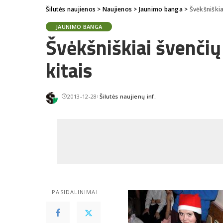
Šilutės naujienos
>
Naujienos
>
Jaunimo banga
>
Švėkšniškia
JAUNIMO BANGA
Švėkšniškiai švenčių
kitais
2013-12-28
Šilutės naujienų inf.
Posted
by
PASIDALINIMAI