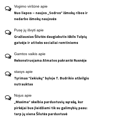
Vogimo viršūnė
apie
Nuo liepos – naujos „Sodros“ išmokų ribos ir
nedarbo išmokų naujovės
Pusę jų išvyti
apie
Gražiausias Šilutės daugiabutis iškils Tulpių
gatvėje ir atiteks socialiai remtiniems
Gamtos vaikis
apie
Rekonstruojama Atmatos pakrantė Rusnėje
stasys
apie
Tyrimas “čekiukų” byloje T. Budrikio atžvilgiu
nutrauktas
Nojus
apie
„Maxima“ skelbia parduotuvių sąrašą, kur
pirkėjai bus įleidžiami tik su galimybių pasu:
tarp jų viena Šilutės parduotuvė