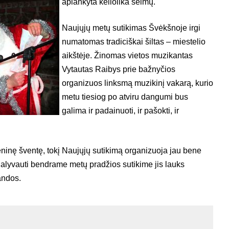
aplankyta keliolika šeimų.
Naujųjų metų sutikimas Švėkšnoje irgi
numatomas tradiciškai šiltas – miestelio
aikštėje. Žinomas vietos muzikantas
Vytautas Raibys prie bažnyčios
organizuos linksmą muzikinį vakarą, kurio
metu tiesiog po atviru dangumi bus
galima ir padainuoti, ir pašokti, ir
nę šventę, tokį Naujųjų sutikimą organizuoja jau bene
 dalyvauti bendrame metų pradžios sutikime jis lauks
andos.