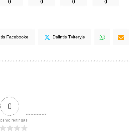
0
0
0
0
ntis Facebooke
Dalintis Tviteryje
0
ipsnio reitingas