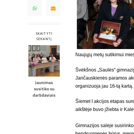
SKAITYTI
SEKANTĮ
Naujųjų metų sutikimui miest
Švėkšnos „Saulės“ gimnazi
Jančauskienės paramos akci
Jaunimas
organizuoja jau 16-tą kartą.
susitiko su
darbdaviais
Šiemet I akcijos etapas sure
aikštėje buvo įžiebta ir Kal
Gimnazijos salėje susirink
bendruomenės būrys, meni