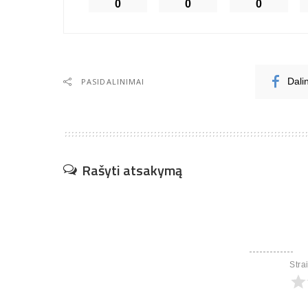
0
0
0
PASIDALINIMAI
Dali
Rašyti atsakymą
Stra