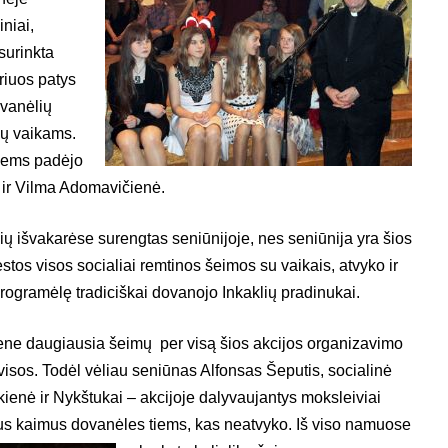
niai,
surinkta
riuos patys
ovanėlių
mų vaikams.
jiems padėjo
 ir Vilma Adomavičienė.
ių išvakarėse surengtas seniūnijoje, nes seniūnija yra šios
estos visos socialiai remtinos šeimos su vaikais, atvyko ir
ogramėlę tradiciškai dovanojo Inkaklių pradinukai.
ene daugiausia šeimų per visą šios akcijos organizavimo
e visos. Todėl vėliau seniūnas Alfonsas Šeputis, socialinė
enė ir Nykštukai – akcijoje dalyvaujantys moksleiviai
ius kaimus dovanėles tiems, kas neatvyko. Iš viso namuose