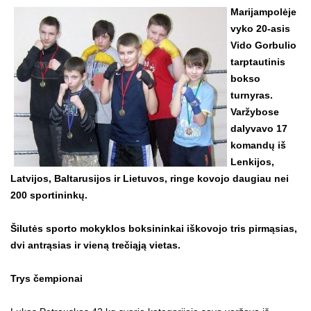
Marijampolėje
vyko 20-asis
Vido Gorbulio
tarptautinis
bokso
turnyras.
Varžybose
dalyvavo 17
komandų iš
Lenkijos,
Latvijos, Baltarusijos ir Lietuvos, ringe kovojo daugiau nei
200 sportininkų.
Šilutės sporto mokyklos boksininkai iškovojo tris pirmąsias,
dvi antrąsias ir vieną trečiąją vietas.
Trys čempionai