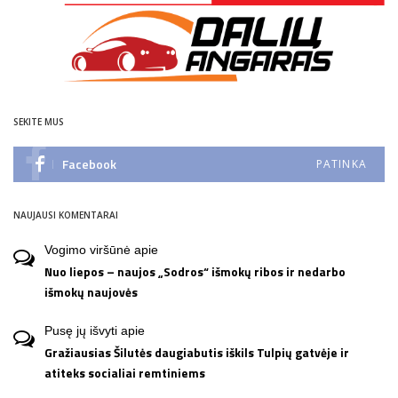
SEKITE MUS
Facebook
PATINKA
NAUJAUSI KOMENTARAI
Vogimo viršūnė
apie
Nuo liepos – naujos „Sodros“ išmokų ribos ir nedarbo
išmokų naujovės
Pusę jų išvyti
apie
Gražiausias Šilutės daugiabutis iškils Tulpių gatvėje ir
atiteks socialiai remtiniems