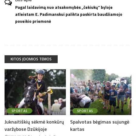
Pagal laidavimą nuo atsakomybės „čekiukų“ byloje
atleistam E. Padimanskui palikta paskirta baudžiamojo
poveikio priemonė
KITOS ĮDOMIOS TEMOS
SPORTAS
SPORTAS
Juknaitiškių sėkmė konkūrų
Spalvotas bėgimas sujungė
varžybose Dzūkijoje
kartas