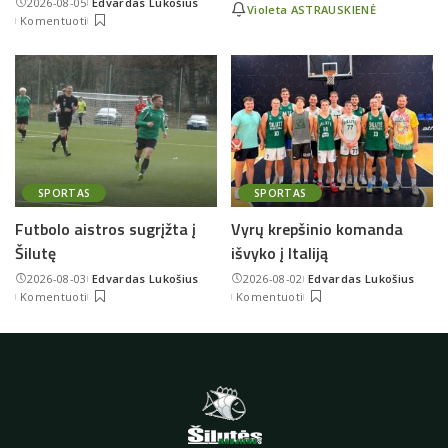
2026-08-05
Edvardas Lukošius
Violeta ASTRAUSKIENĖ
Posted
Komentuoti
by
SPORTAS
SPORTAS
Futbolo aistros sugrįžta į
Vyrų krepšinio komanda
Šilutę
išvyko į Italiją
2026-08-03
Edvardas Lukošius
2026-08-02
Edvardas Lukošius
Posted
Posted
Komentuoti
Komentuoti
by
by