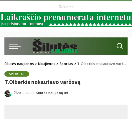
– Reklama –
Šilutės naujienos
>
Naujienos
>
Sportas
>
T.Olberkis nokautavo varžovą
SPORTAS
T.Olberkis nokautavo varžovą
2012-02-11
Šilutės naujienų inf.
Posted
by