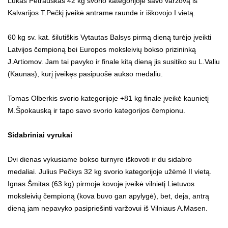
Lukas Petrauskas 42 kg svorio kategorijoje savo varžovą iš
Kalvarijos T.Pečkį įveikė antrame raunde ir iškovojo I vietą.
60 kg sv. kat. šilutiškis Vytautas Balsys pirmą dieną turėjo įveikti
Latvijos čempioną bei Europos moksleivių bokso prizininką
J.Artiomov. Jam tai pavyko ir finale kitą dieną jis susitiko su L.Valiu
(Kaunas), kurį įveikęs pasipuošė aukso medaliu.
Tomas Olberkis svorio kategorijoje +81 kg finale įveikė kaunietį
M.Špokauską ir tapo savo svorio kategorijos čempionu.
Sidabriniai vyrukai
Dvi dienas vykusiame bokso turnyre iškovoti ir du sidabro
medaliai. Julius Pečkys 32 kg svorio kategorijoje užėmė II vietą.
Ignas Šmitas (63 kg) pirmoje kovoje įveikė vilnietį Lietuvos
moksleivių čempioną (kova buvo gan apylygė), bet, deja, antrą
dieną jam nepavyko pasipriešinti varžovui iš Vilniaus A.Masen.