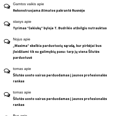
Gamtos vaikis
apie
Rekonstruojama Atmatos pakrantė Rusnėje
stasys
apie
Tyrimas “čekiukų” byloje T. Budrikio atžvilgiu nutrauktas
Nojus
apie
„Maxima“ skelbia parduotuvių sąrašą, kur pirkėjai bus
įleidžiami tik su galimybių pasu: tarp jų viena Šilutės
parduotuvė
tomas
apie
Šilutės uosto vairas perduodamas į jaunos profesionalės
rankas
tomas
apie
Šilutės uosto vairas perduodamas į jaunos profesionalės
rankas
Bus
apie