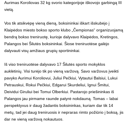
Aurimas Koroliovas 32 kg svorio kategorijoje iškovojo garbingą III
vietą.
Vos tik atsikvėpę vieną dieną, boksininkai iškart išskubėjo į
Klaipėdos miesto bokso sporto klubo „Čempionas“ organizuojamą
bendrą bokso treniruotę, kurioje dalyvavo Klaipėdos, Kretingos,
Palangos bei Šilutės boksininkai. Šiose treniruotėse galėjo
dalyvauti visų amžiaus grupių sportininkai.
Iš viso treniruotėse dalyvavo 17 Šilutės sporto mokyklos
auklėtinių. Visi turėjo tik po vieną varžovą. Savo varžovus įveikti
pavyko Aurimui Koroliovui, Juliui Pečkiui, Vytautui Balsiui, Lukui
Petrauskui, Rokui Pečkiui, Edgarui Skurdeliui, Ignui Šmitui,
Deividui Giruliui bei Tomui Olberkiui. Pastarojo priešininkas iš
Palangos jau pirmame raunde patyrė nokdauną. Tomas – labai
perspektyvus ir daug žadantis boksininkas, kuriam dar tik 14
metų, tad jei daug treniruosis ir nepraras rimto požiūrio į boksą, jis
dar ne vieną varžovą nokautuos.