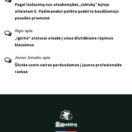
Pagal laidavimą nuo atsakomybės „čekiukų“ byloje
atleistam E. Padimanskui palikta paskirta baudžiamojo
poveikio priemonė
Algis
apie
„Ignitis“ atstovai atsakė į visus šilutiškiams rūpimus
klausimus
Jonas Jonaitis
apie
Šilutės uosto vairas perduodamas į jaunos profesionalės
rankas