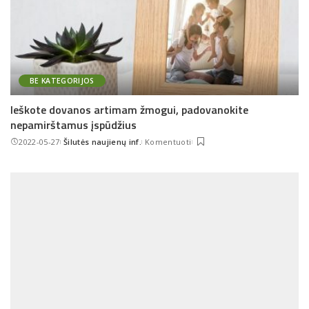
BE KATEGORIJOS
Ieškote dovanos artimam žmogui, padovanokite
nepamirštamus įspūdžius
2022-05-27
Šilutės naujienų inf.
Komentuoti
Posted
by