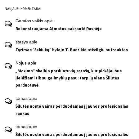
NAUJAUSI KOMENTARAI
Gamtos vaikis
apie
Rekonstruojama Atmatos pakrantė Rusnėje
stasys
apie
Tyrimas “čekiukų” byloje T. Budrikio atžvilgiu nutrauktas
Nojus
apie
„Maxima“ skelbia parduotuvių sąrašą, kur pirkėjai bus
įleidžiami tik su galimybių pasu: tarp jų viena Šilutės
parduotuvė
tomas
apie
Šilutės uosto vairas perduodamas į jaunos profesionalės
rankas
tomas
apie
Šilutės uosto vairas perduodamas į jaunos profesionalės