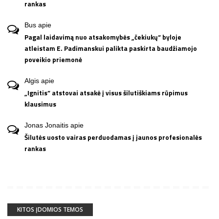
rankas
Bus
apie
Pagal laidavimą nuo atsakomybės „čekiukų“ byloje
atleistam E. Padimanskui palikta paskirta baudžiamojo
poveikio priemonė
Algis
apie
„Ignitis“ atstovai atsakė į visus šilutiškiams rūpimus
klausimus
Jonas Jonaitis
apie
Šilutės uosto vairas perduodamas į jaunos profesionalės
rankas
KITOS ĮDOMIOS TEMOS