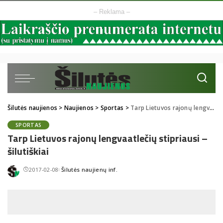
– Reklama –
Šilutės naujienos
>
Naujienos
>
Sportas
>
Tarp Lietuvos rajonų lengvaatlečių stipriausi – šilutiškiai
SPORTAS
Tarp Lietuvos rajonų lengvaatlečių stipriausi –
šilutiškiai
2017-02-08
Šilutės naujienų inf.
Posted
by