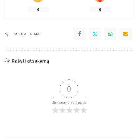
0
0
PASIDALINIMAI
Rašyti atsakymą
0
Straipsnio reitingas