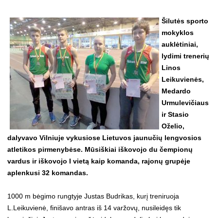
Šilutės sporto
mokyklos
auklėtiniai,
lydimi trenerių
Linos
Leikuvienės,
Medardo
Urmulevičiaus
ir Stasio
Oželio,
dalyvavo Vilniuje vykusiose Lietuvos jaunučių lengvosios
atletikos pirmenybėse. Mūsiškiai iškovojo du čempionų
vardus ir iškovojo I vietą kaip komanda, rajonų grupėje
aplenkusi 32 komandas.
1000 m bėgimo rungtyje Justas Budrikas, kurį treniruoja
L.Leikuvienė, finišavo antras iš 14 varžovų, nusileidęs tik