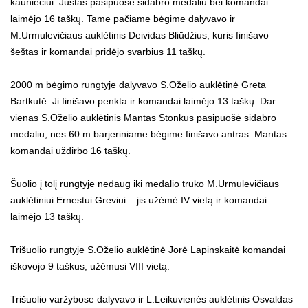
kauniečiui. Justas pasipuošė sidabro medaliu bei komandai
laimėjo 16 taškų. Tame pačiame bėgime dalyvavo ir
M.Urmulevičiaus auklėtinis Deividas Bliūdžius, kuris finišavo
šeštas ir komandai pridėjo svarbius 11 taškų.
2000 m bėgimo rungtyje dalyvavo S.Oželio auklėtinė Greta
Bartkutė. Ji finišavo penkta ir komandai laimėjo 13 taškų. Dar
vienas S.Oželio auklėtinis Mantas Stonkus pasipuošė sidabro
medaliu, nes 60 m barjeriniame bėgime finišavo antras. Mantas
komandai uždirbo 16 taškų.
Šuolio į tolį rungtyje nedaug iki medalio trūko M.Urmulevičiaus
auklėtiniui Ernestui Greviui – jis užėmė IV vietą ir komandai
laimėjo 13 taškų.
Trišuolio rungtyje S.Oželio auklėtinė Jorė Lapinskaitė komandai
iškovojo 9 taškus, užėmusi VIII vietą.
Trišuolio varžybose dalyvavo ir L.Leikuvienės auklėtinis Osvaldas