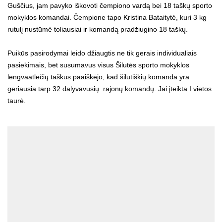
Guščius, jam pavyko iškovoti čempiono vardą bei 18 taškų sporto
mokyklos komandai. Čempione tapo Kristina Bataitytė, kuri 3 kg
rutulį nustūmė toliausiai ir komandą pradžiugino 18 taškų.
Puikūs pasirodymai leido džiaugtis ne tik gerais individualiais
pasiekimais, bet susumavus visus Šilutės sporto mokyklos
lengvaatlečių taškus paaiškėjo, kad šilutiškių komanda yra
geriausia tarp 32 dalyvavusių rajonų komandų. Jai įteikta I vietos
taurė.