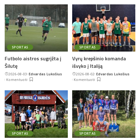
SPORTAS
SPORTAS
Futbolo aistros sugrįžta į
Vyrų krepšinio komanda
Šilutę
išvyko į Italiją
2026-08-03
Edvardas Lukošius
2026-08-02
Edvardas Lukošius
Posted
Posted
Komentuoti
Komentuoti
by
by
SPORTAS
SPORTAS