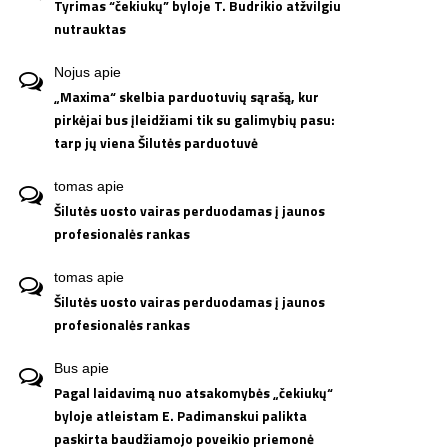
Tyrimas “čekiukų” byloje T. Budrikio atžvilgiu
nutrauktas
Nojus
apie
„Maxima“ skelbia parduotuvių sąrašą, kur
pirkėjai bus įleidžiami tik su galimybių pasu:
tarp jų viena Šilutės parduotuvė
tomas
apie
Šilutės uosto vairas perduodamas į jaunos
profesionalės rankas
tomas
apie
Šilutės uosto vairas perduodamas į jaunos
profesionalės rankas
Bus
apie
Pagal laidavimą nuo atsakomybės „čekiukų“
byloje atleistam E. Padimanskui palikta
paskirta baudžiamojo poveikio priemonė