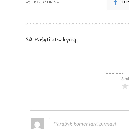
PASIDALINIMAI
Dali
Rašyti atsakymą
Stra