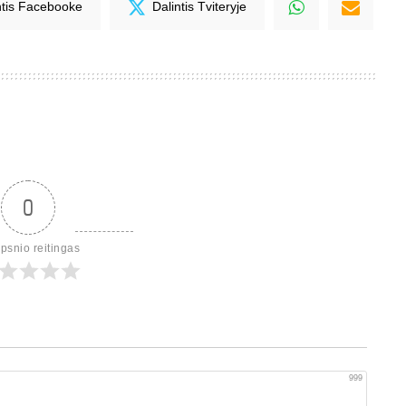
ntis Facebooke
Dalintis Tviteryje
0
ipsnio reitingas
999