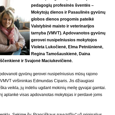
pedagogių profesinės šventės –
Mokytojų dienos ir Pasaulinės gyvūnų
globos dienos progomis pateikė
Valstybinė maisto ir veterinarijos
tarnyba (VMVT). Apdovanotos gyvūnų
gerovei nusipelniusios mokytojos
Violeta Lukočienė, Elma Petniūnienė,
Regina Tamošauskienė, Daina
aščenkienė ir Svajonė Maciukevičienė.
ovanoti gyvūnų gerovei nusipelniusius mūsų rajono
 VMVT viršininkas Edmundas Ciparis. Jis džiaugiasi
iška veikla, jų indėliu ugdant mokinių meilę gyvajai gamtai.
enį aplankė visas apdovanotas mokytojas ir perdavė joms
nklu „Sekime šv. Pranciškaus pavyzdžiu“ už originalius