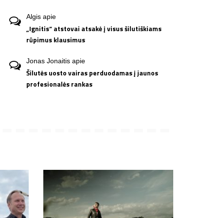
Algis
apie
„Ignitis“ atstovai atsakė į visus šilutiškiams
rūpimus klausimus
Jonas Jonaitis
apie
Šilutės uosto vairas perduodamas į jaunos
profesionalės rankas