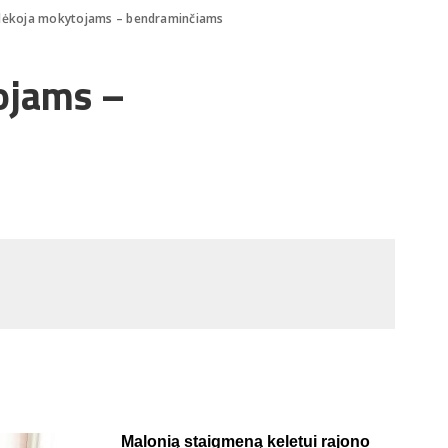
ėkoja mokytojams – bendraminčiams
ojams –
Malonią staigmeną keletui rajono