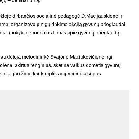
ejų – delfinariumą.
ykloje dirbančios socialinė pedagogė D.Macijauskienė ir
rnai organizavo pinigų rinkimo akciją gyvūnų prieglaudai
iama, mokykloje rodomas filmas apie gyvūnų prieglaudą,
“ auklėtoja metodininkė Svajonė Maciukevičienė irgi
ienai skirtus renginius, skatina vaikus domėtis gyvūnų
iniai jau žino, kur kreiptis augintiniui susirgus.