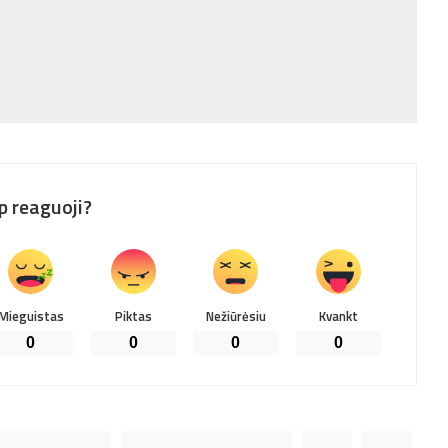
p reaguoji?
Mieguistas
Piktas
Nežiūrėsiu
Kvankt
0
0
0
0