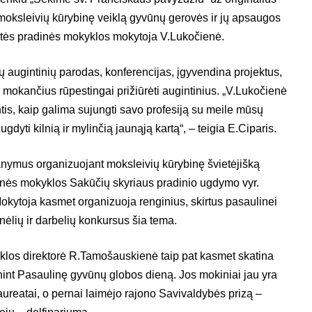
ksleivių kūrybinę veiklą gyvūnų gerovės ir jų apsaugos
tės pradinės mokyklos mokytoja V.Lukočienė.
ų augintinių parodas, konferencijas, įgyvendina projektus,
 mokančius rūpestingai prižiūrėti augintinius. „V.Lukočienė
is, kaip galima sujungti savo profesiją su meile mūsų
dyti kilnią ir mylinčią jaunąją kartą“, – teigia E.Ciparis.
nymus organizuojant moksleivių kūrybinę švietėjišką
rinės mokyklos Sakūčių skyriaus pradinio ugdymo vyr.
okytoja kasmet organizuoja renginius, skirtus pasaulinei
nėlių ir darbelių konkursus šia tema.
los direktorė R.Tamošauskienė taip pat kasmet skatina
int Pasaulinę gyvūnų globos dieną. Jos mokiniai jau yra
 laureatai, o pernai laimėjo rajono Savivaldybės prizą –