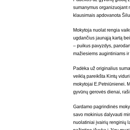
sumanymus organizuojant mo
klausimais apdovanota Šilu
Mokytoja nuolat rengia vaik
ugdančius jaunąją kartą bei
– puikus pavyzdys, parodant
mažiesiems augintiniams ir ug
Padėka už originalius suma
veiklą pareikšta Kintų vidu
mokytojai E.Petniūnienei. M
gyvūnų gerovės dienai, raši
Gardamo pagrindinės mokyk
savo mokinius dalyvauti min
nuolatiniai įvairių renginių