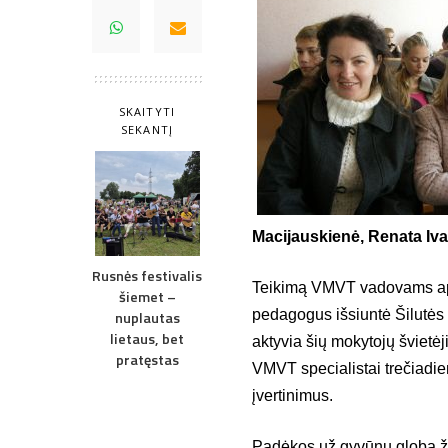
SKAITYTI
SEKANTĮ
Macijauskienė, Renata Iv
Rusnės festivalis
Teikimą VMVT vadovams apd
šiemet –
pedagogus išsiuntė Šilutės
nuplautas
lietaus, bet
aktyvia šių mokytojų švietėj
pratęstas
VMVT specialistai trečiadi
įvertinimus.
Padėkos už gyvūnų globą že