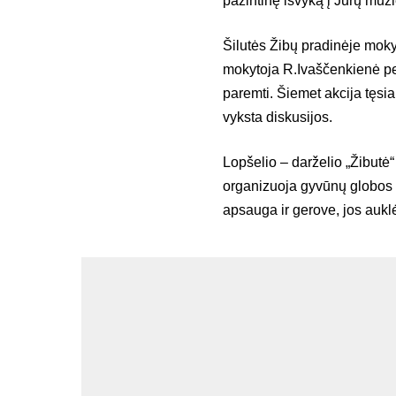
pažintinę išvyką į Jūrų muzi
Šilutės Žibų pradinėje mok
mokytoja R.Ivaščenkienė pe
paremti. Šiemet akcija tęs
vyksta diskusijos.
Lopšelio – darželio „Žibutė
organizuoja gyvūnų globos d
apsauga ir gerove, jos auklėt