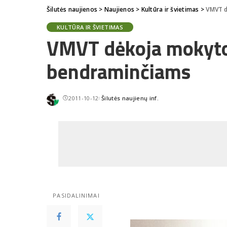
Šilutės naujienos
>
Naujienos
>
Kultūra ir švietimas
>
VMVT d
KULTŪRA IR ŠVIETIMAS
VMVT dėkoja mokyt
bendraminčiams
2011-10-12
Šilutės naujienų inf.
Posted
by
PASIDALINIMAI