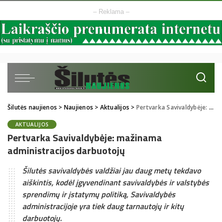
– Reklama –
Šilutės naujienos
>
Naujienos
>
Aktualijos
>
Pertvarka Savivaldybėje: mažinama administracijos darbuotojų
AKTUALIJOS
Pertvarka Savivaldybėje: mažinama
administracijos darbuotojų
Šilutės savivaldybės valdžiai jau daug metų tekdavo
aiškintis, kodėl įgyvendinant savivaldybės ir valstybės
sprendimų ir įstatymų politiką, Savivaldybės
administracijoje yra tiek daug tarnautojų ir kitų
darbuotojų.