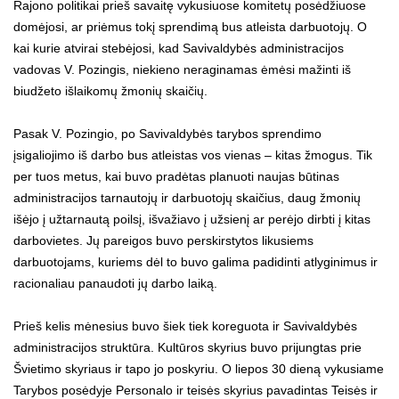
Rajono politikai prieš savaitę vykusiuose komitetų posėdžiuose
domėjosi, ar priėmus tokį sprendimą bus atleista darbuotojų. O
kai kurie atvirai stebėjosi, kad Savivaldybės administracijos
vadovas V. Pozingis, niekieno neraginamas ėmėsi mažinti iš
biudžeto išlaikomų žmonių skaičių.
Pasak V. Pozingio, po Savivaldybės tarybos sprendimo
įsigaliojimo iš darbo bus atleistas vos vienas – kitas žmogus. Tik
per tuos metus, kai buvo pradėtas planuoti naujas būtinas
administracijos tarnautojų ir darbuotojų skaičius, daug žmonių
išėjo į užtarnautą poilsį, išvažiavo į užsienį ar perėjo dirbti į kitas
darbovietes. Jų pareigos buvo perskirstytos likusiems
darbuotojams, kuriems dėl to buvo galima padidinti atlyginimus ir
racionaliau panaudoti jų darbo laiką.
Prieš kelis mėnesius buvo šiek tiek koreguota ir Savivaldybės
administracijos struktūra. Kultūros skyrius buvo prijungtas prie
Švietimo skyriaus ir tapo jo poskyriu. O liepos 30 dieną vykusiame
Tarybos posėdyje Personalo ir teisės skyrius pavadintas Teisės ir