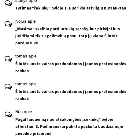
stasys
apie
Tyrimas “čekiukų” byloje T. Budrikio atžvilgiu nutrauktas
Nojus
apie
„Maxima“ skelbia parduotuvių sąrašą, kur pirkėjai bus
įleidžiami tik su galimybių pasu: tarp jų viena Šilutės
parduotuvė
tomas
apie
Šilutės uosto vairas perduodamas į jaunos profesionalės
rankas
tomas
apie
Šilutės uosto vairas perduodamas į jaunos profesionalės
rankas
Bus
apie
Pagal laidavimą nuo atsakomybės „čekiukų“ byloje
atleistam E. Padimanskui palikta paskirta baudžiamojo
poveikio priemonė