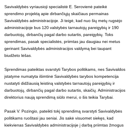
Savivaldybės vyriausioji specialistė E. Serovienė pateikė
sprendimo projektą apie dirbančiųjų skaičiaus permainas
Savivaldybės administracijoje. Ji teigė, kad nuo šių metų rugsėjo
administracijoje bus 120 valstybės tarnautojų pareigybių ir 190
darbuotojų, dirbančių pagal darbo sutartis, pareigybių. Toks
sprendimas, pasak specialistės, priimtas jau daugiau nei metus
gerinant Savivaldybės administracijos valdymą bei taupant
biudžeto lėšas.
Sprendimas pateiktas svarstyti Tarybos politikams, nes Savivaldos
įstatyme numatyta išimtinė Savivaldybės tarybos kompetencija
nustatyti didžiausią leistiną valstybės tarnautojų pareigybių ir
darbuotojų, dirbančių pagal darbo sutartis, skaičių. Administracijos
direktorius naują sprendimą siūlo merui, o šis teikia Tarybai.
Pasak V. Pozingio, pateikti tokį sprendimą svarstyti Savivaldybės
politikams ruoštasi jau seniai. Jis sakė visuomet siekęs, kad
kiekvienas Savivaldybės administracijoje į darbą priimtas žmogus