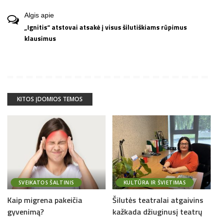
Algis
apie
„Ignitis“ atstovai atsakė į visus šilutiškiams rūpimus
klausimus
KITOS ĮDOMIOS TEMOS
SVEIKATOS ŠALTINIS
KULTŪRA IR ŠVIETIMAS
Kaip migrena pakeičia
Šilutės teatralai atgaivins
gyvenimą?
kažkada džiuginusį teatrų