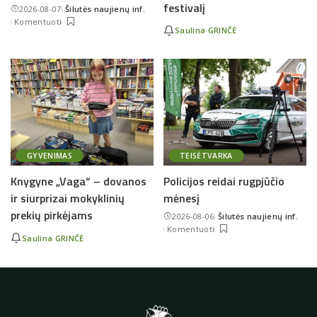
festivalį
2026-08-07
Šilutės naujienų inf.
Posted
Komentuoti
by
Saulina GRINČĖ
GYVENIMAS
TEISĖTVARKA
Knygyne „Vaga“ – dovanos
Policijos reidai rugpjūčio
ir siurprizai mokyklinių
mėnesį
prekių pirkėjams
2026-08-06
Šilutės naujienų inf.
Posted
Komentuoti
by
Saulina GRINČĖ