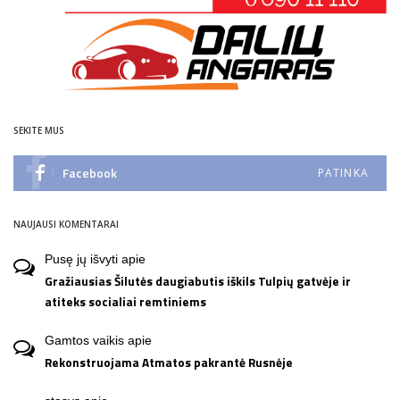
SEKITE MUS
Facebook
PATINKA
NAUJAUSI KOMENTARAI
Pusę jų išvyti
apie
Gražiausias Šilutės daugiabutis iškils Tulpių gatvėje ir
atiteks socialiai remtiniems
Gamtos vaikis
apie
Rekonstruojama Atmatos pakrantė Rusnėje