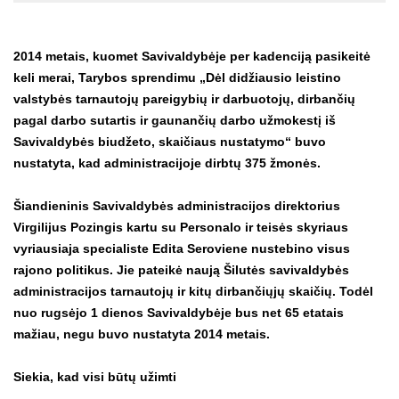
2014 metais, kuomet Savivaldybėje per kadenciją pasikeitė
keli merai, Tarybos sprendimu „Dėl didžiausio leistino
valstybės tarnautojų pareigybių ir darbuotojų, dirbančių
pagal darbo sutartis ir gaunančių darbo užmokestį iš
Savivaldybės biudžeto, skaičiaus nustatymo“ buvo
nustatyta, kad administracijoje dirbtų 375 žmonės.
Šiandieninis Savivaldybės administracijos direktorius
Virgilijus Pozingis kartu su Personalo ir teisės skyriaus
vyriausiaja specialiste Edita Seroviene nustebino visus
rajono politikus. Jie pateikė naują Šilutės savivaldybės
administracijos tarnautojų ir kitų dirbančiųjų skaičių. Todėl
nuo rugsėjo 1 dienos Savivaldybėje bus net 65 etatais
mažiau, negu buvo nustatyta 2014 metais.
Siekia, kad visi būtų užimti