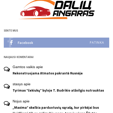
SEKITE MUS
Facebook
PATINKA
NAUJAUSI KOMENTARAI
Gamtos vaikis
apie
Rekonstruojama Atmatos pakrantė Rusnėje
stasys
apie
Tyrimas “čekiukų” byloje T. Budrikio atžvilgiu nutrauktas
Nojus
apie
„Maxima“ skelbia parduotuvių sąrašą, kur pirkėjai bus