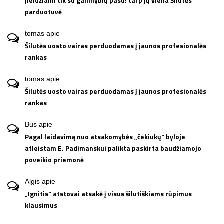
įleidžiami tik su galimybių pasu: tarp jų viena Šilutės
parduotuvė
tomas
apie
Šilutės uosto vairas perduodamas į jaunos profesionalės
rankas
tomas
apie
Šilutės uosto vairas perduodamas į jaunos profesionalės
rankas
Bus
apie
Pagal laidavimą nuo atsakomybės „čekiukų“ byloje
atleistam E. Padimanskui palikta paskirta baudžiamojo
poveikio priemonė
Algis
apie
„Ignitis“ atstovai atsakė į visus šilutiškiams rūpimus
klausimus