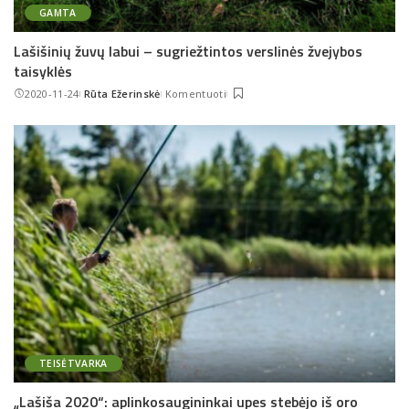
GAMTA
Lašišinių žuvų labui – sugriežtintos verslinės žvejybos
taisyklės
2020-11-24
Rūta Ežerinskė
Komentuoti
Posted
by
TEISĖTVARKA
„Lašiša 2020“: aplinkosaugininkai upes stebėjo iš oro