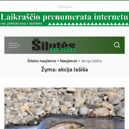
– Reklama –
Šilutės naujienos
>
Naujienos
>
akcija lašiša
Žyma:
akcija lašiša