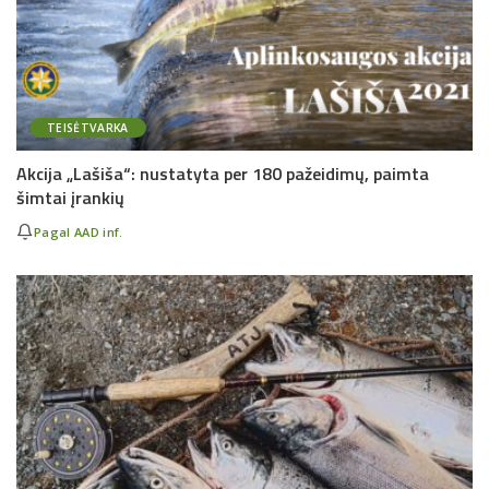
TEISĖTVARKA
Akcija „Lašiša“: nustatyta per 180 pažeidimų, paimta
šimtai įrankių
Pagal AAD inf.