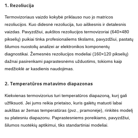
1. Rezoliucija
Termovizoriaus vaizdo kokybė priklauso nuo jo matricos
rezoliucijos. Kuo didesnė rezoliucija, tuo aiškesnis ir detalesnis
vaizdas. Pavyzdžiui, aukštos rezoliucijos termovizoriai (640×480
pikselių) puikiai tinka profesionaliems tikslams, pavyzdžiui, pastatų
šilumos nuostolių analizei ar elektronikos komponentų
diagnostikai. Žemesnės rezoliucijos modeliai (160×120 pikselių)
dažnai pasirenkami paprastesnėms užduotims, tokioms kaip
medžioklė ar kasdienis naudojimas.
2. Temperatūros matavimo diapazonas
Kiekvienas termovizorius turi temperatūros diapazoną, kurį gali
užfiksuoti. Jei jums reikia prietaiso, kuris galėtų matuoti labai
aukštas ar žemas temperatūras (pvz., pramonėje), rinkitės modelį
su platesniu diapazonu. Paprastesniems poreikiams, pavyzdžiui,
šilumos nuotėkių aptikimui, tiks standartiniai modeliai.