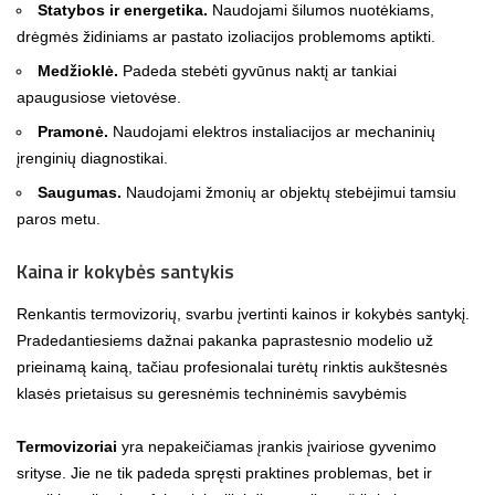
Statybos ir energetika.
Naudojami šilumos nuotėkiams,
drėgmės židiniams ar pastato izoliacijos problemoms aptikti.
Medžioklė.
Padeda stebėti gyvūnus naktį ar tankiai
apaugusiose vietovėse.
Pramonė.
Naudojami elektros instaliacijos ar mechaninių
įrenginių diagnostikai.
Saugumas.
Naudojami žmonių ar objektų stebėjimui tamsiu
paros metu.
Kaina ir kokybės santykis
Renkantis termovizorių, svarbu įvertinti kainos ir kokybės santykį.
Pradedantiesiems dažnai pakanka paprastesnio modelio už
prieinamą kainą, tačiau profesionalai turėtų rinktis aukštesnės
klasės prietaisus su geresnėmis techninėmis savybėmis
Termovizoriai
yra nepakeičiamas įrankis įvairiose gyvenimo
srityse. Jie ne tik padeda spręsti praktines problemas, bet ir