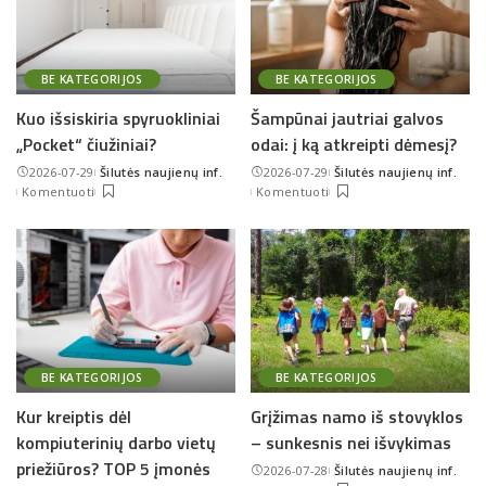
BE KATEGORIJOS
BE KATEGORIJOS
Kuo išsiskiria spyruokliniai
Šampūnai jautriai galvos
„Pocket“ čiužiniai?
odai: į ką atkreipti dėmesį?
2026-07-29
Šilutės naujienų inf.
2026-07-29
Šilutės naujienų inf.
Posted
Posted
Komentuoti
Komentuoti
by
by
BE KATEGORIJOS
BE KATEGORIJOS
Kur kreiptis dėl
Grįžimas namo iš stovyklos
kompiuterinių darbo vietų
– sunkesnis nei išvykimas
priežiūros? TOP 5 įmonės
2026-07-28
Šilutės naujienų inf.
Posted