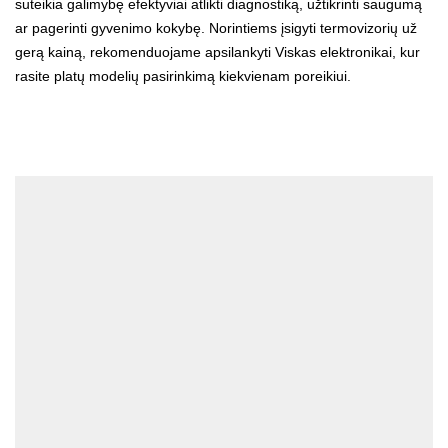
suteikia galimybę efektyviai atlikti diagnostiką, užtikrinti saugumą
ar pagerinti gyvenimo kokybę. Norintiems įsigyti termovizorių už
gerą kainą, rekomenduojame apsilankyti
Viskas elektronikai
, kur
rasite platų modelių pasirinkimą kiekvienam poreikiui.