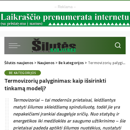
– Reklama –
Šilutės naujienos
>
Naujienos
>
Be kategorijos
>
Termovizorių palyginimas: kaip išsirinkti tinkamą modelį?
BE KATEGORIJOS
Termovizorių palyginimas: kaip išsirinkti
tinkamą modelį?
Termovizoriai – tai modernūs prietaisai, leidžiantys
matyti šilumos skleidžiamą spinduliuotę, todėl jie yra
nepakeičiami įrankiai daugelyje sričių. Nuo statybų ir
energetikos iki medžioklės ar saugumo užtikrinimo – šie
prietaisai padeda aptikti šilumos nuotėkius, nustatyti