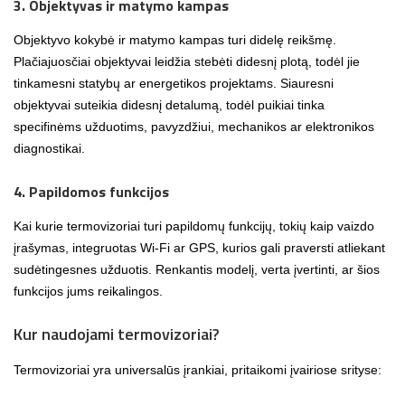
3. Objektyvas ir matymo kampas
Objektyvo kokybė ir matymo kampas turi didelę reikšmę.
Plačiajuosčiai objektyvai leidžia stebėti didesnį plotą, todėl jie
tinkamesni statybų ar energetikos projektams. Siauresni
objektyvai suteikia didesnį detalumą, todėl puikiai tinka
specifinėms užduotims, pavyzdžiui, mechanikos ar elektronikos
diagnostikai.
4. Papildomos funkcijos
Kai kurie termovizoriai turi papildomų funkcijų, tokių kaip vaizdo
įrašymas, integruotas Wi-Fi ar GPS, kurios gali praversti atliekant
sudėtingesnes užduotis. Renkantis modelį, verta įvertinti, ar šios
funkcijos jums reikalingos.
Kur naudojami termovizoriai?
Termovizoriai yra universalūs įrankiai, pritaikomi įvairiose srityse: