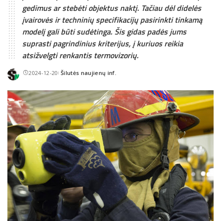
gedimus ar stebėti objektus naktį. Tačiau dėl didelės
įvairovės ir techninių specifikacijų pasirinkti tinkamą
modelį gali būti sudėtinga. Šis gidas padės jums
suprasti pagrindinius kriterijus, į kuriuos reikia
atsižvelgti renkantis termovizorių.
2024-12-20
Šilutės naujienų inf.
Posted
by