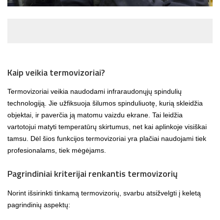
Kaip veikia termovizoriai?
Termovizoriai veikia naudodami infraraudonųjų spindulių
technologiją. Jie užfiksuoja šilumos spinduliuotę, kurią skleidžia
objektai, ir paverčia ją matomu vaizdu ekrane. Tai leidžia
vartotojui matyti temperatūrų skirtumus, net kai aplinkoje visiškai
tamsu. Dėl šios funkcijos termovizoriai yra plačiai naudojami tiek
profesionalams, tiek mėgėjams.
Pagrindiniai kriterijai renkantis termovizorių
Norint išsirinkti tinkamą termovizorių, svarbu atsižvelgti į keletą
pagrindinių aspektų: