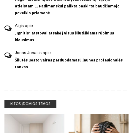
atleistam E. Padimanskui palikta paskirta baudžiamojo
poveikio priemonė
Algis
apie
„Ignitis“ atstovai atsakė į visus šilutiškiams rūpimus
klausimus
Jonas Jonaitis
apie
Šilutės uosto vairas perduodamas į jaunos profesionalės
rankas
KITOS ĮDOMIOS TEMOS