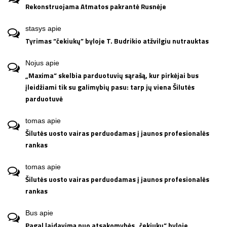
Rekonstruojama Atmatos pakrantė Rusnėje
stasys
apie
Tyrimas “čekiukų” byloje T. Budrikio atžvilgiu nutrauktas
Nojus
apie
„Maxima“ skelbia parduotuvių sąrašą, kur pirkėjai bus
įleidžiami tik su galimybių pasu: tarp jų viena Šilutės
parduotuvė
tomas
apie
Šilutės uosto vairas perduodamas į jaunos profesionalės
rankas
tomas
apie
Šilutės uosto vairas perduodamas į jaunos profesionalės
rankas
Bus
apie
Pagal laidavimą nuo atsakomybės „čekiukų“ byloje