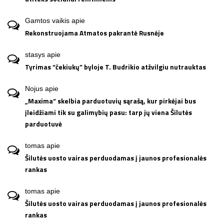
Gamtos vaikis
apie
Rekonstruojama Atmatos pakrantė Rusnėje
stasys
apie
Tyrimas “čekiukų” byloje T. Budrikio atžvilgiu nutrauktas
Nojus
apie
„Maxima“ skelbia parduotuvių sąrašą, kur pirkėjai bus
įleidžiami tik su galimybių pasu: tarp jų viena Šilutės
parduotuvė
tomas
apie
Šilutės uosto vairas perduodamas į jaunos profesionalės
rankas
tomas
apie
Šilutės uosto vairas perduodamas į jaunos profesionalės
rankas