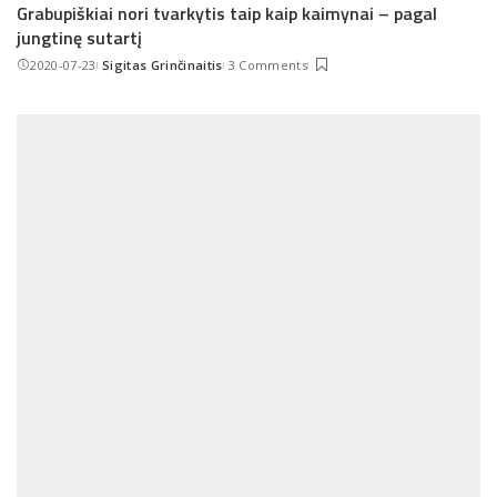
Grabupiškiai nori tvarkytis taip kaip kaimynai – pagal
jungtinę sutartį
2020-07-23
Sigitas Grinčinaitis
3 Comments
Posted
by