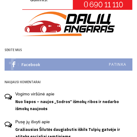
SEKITE MUS
Facebook
PATINKA
NAUJAUSI KOMENTARAI
Vogimo viršūnė
apie
Nuo liepos – naujos „Sodros“ išmokų ribos ir nedarbo
išmokų naujovės
Pusę jų išvyti
apie
Gražiausias Šilutės daugiabutis iškils Tulpių gatvėje ir
atiteks socialiai remtiniems